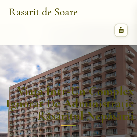
Rasarit de Soare
Viața Într-Un Complex
Ignorat De Administrație
– Răsăritul Nepăsării