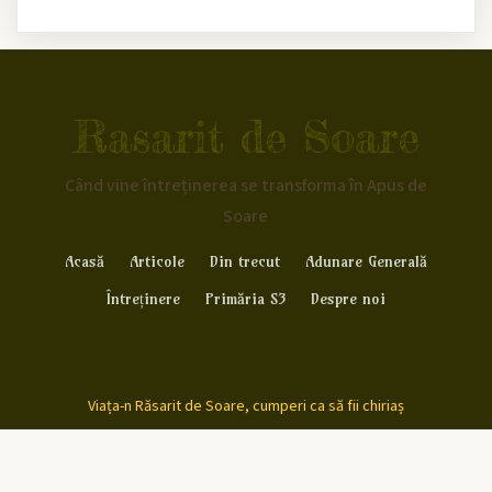
Rasarit de Soare
Când vine întreținerea se transforma în Apus de
Soare
Acasă
Articole
Din trecut
Adunare Generală
Întreținere
Primăria S3
Despre noi
Viața-n Răsarit de Soare, cumperi ca să fii chiriaș