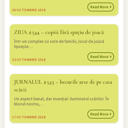
Read More
26
OCTOMBRIE 2018
ZIUA #544 – copiii fără spațiu de joacă
Într-un complex cu sute de familii, locul de joacă
lipsește…
Read More
22
OCTOMBRIE 2018
JURNALUL #543 – becurile arse de pe casa
scării
Un aspect banal, dar esențial: iluminatul scărilor. În
blocul nostru,…
Read More
17
OCTOMBRIE 2018