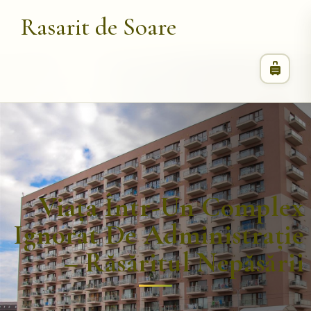
Rasarit de Soare
Viața Într-Un Complex
Ignorat De Administrație
– Răsăritul Nepăsării