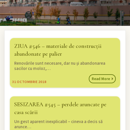
ZIUA #546 – materiale de construcții
abandonate pe palier
Renovările sunt necesare, dar nu și abandonarea
sacilor cu moloz,…
Read More
31
OCTOMBRIE 2018
SESIZAREA #545 – perdele aruncate pe
casa scării
Un gest aparent inexplicabil – cineva a decis să
arunce…