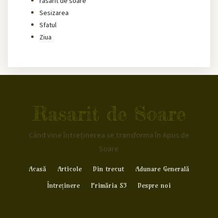
rasarit de soare
Sesizarea
Sfatul
Ziua
Rasarit de Soare
Când vine întreținerea se transforma în Apus de
Soare
Acasă
Articole
Din trecut
Adunare Generală
Întreținere
Primăria S3
Despre noi