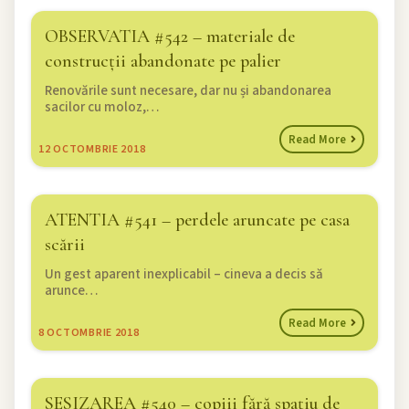
OBSERVATIA #542 – materiale de
construcții abandonate pe palier
Renovările sunt necesare, dar nu și abandonarea
sacilor cu moloz,…
Read More
12
OCTOMBRIE 2018
ATENTIA #541 – perdele aruncate pe casa
scării
Un gest aparent inexplicabil – cineva a decis să
arunce…
Read More
8
OCTOMBRIE 2018
SESIZAREA #540 – copiii fără spațiu de