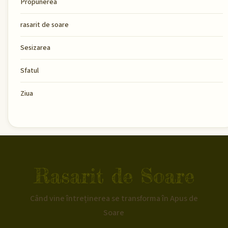
Propunerea
rasarit de soare
Sesizarea
Sfatul
Ziua
Rasarit de Soare
Când vine întreținerea se transforma în Apus de
Soare