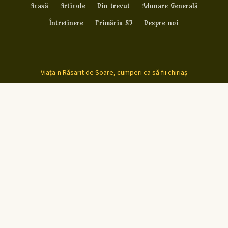
Acasă
Articole
Din trecut
Adunare Generală
Întreținere
Primăria S3
Despre noi
Viața-n Răsarit de Soare, cumperi ca să fii chiriaș