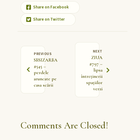
Share on Facebook
Share on Twitter
NEXT
PREVIOUS
ZIUA
SESIZAREA
#797 –
#545 –
lipsa
perdele
întreținerii
aruncate pe
spațiilor
casa scării
verzi
Comments Are Closed!