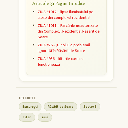
Articole Și Pagini Înrudite
ZIUA #1012 – lipsa iluminatului pe
aleile din complexul rezidențial
ZIUA #1011 – Parcările neautorizate
din Complexul Rezidențial Răsărit de
Soare
ZIUA #26 – gunoiul: o problemă
ignorată în Răsărit de Soare
ZIUA #956 – lifturile care nu
funcționează
București
Răsărit de Soare
Sector 3
Titan
ziua