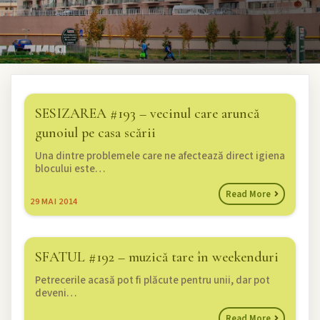
SESIZAREA #193 – vecinul care aruncă
gunoiul pe casa scării
Una dintre problemele care ne afectează direct igiena
blocului este…
Read More
29
MAI 2014
SFATUL #192 – muzică tare în weekenduri
Petrecerile acasă pot fi plăcute pentru unii, dar pot
deveni…
Read More