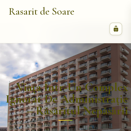
Rasarit de Soare
Viața Într-Un Complex
Ignorat De Administrație
– Răsăritul Nepăsării