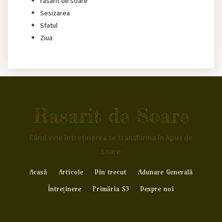
rasarit de soare
Sesizarea
Sfatul
Ziua
Rasarit de Soare
Când vine întreținerea se transforma în Apus de
Soare
Acasă
Articole
Din trecut
Adunare Generală
Întreținere
Primăria S3
Despre noi