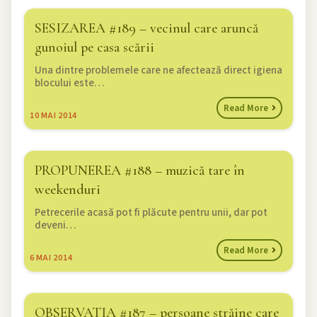
SESIZAREA #189 – vecinul care aruncă
gunoiul pe casa scării
Una dintre problemele care ne afectează direct igiena
blocului este…
Read More
10
MAI 2014
PROPUNEREA #188 – muzică tare în
weekenduri
Petrecerile acasă pot fi plăcute pentru unii, dar pot
deveni…
Read More
6
MAI 2014
OBSERVATIA #187 – persoane străine care