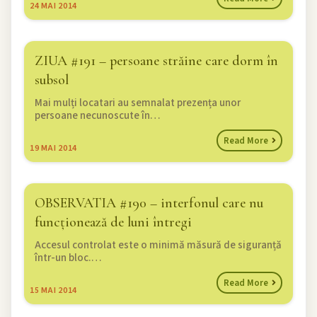
24
MAI 2014
ZIUA #191 – persoane străine care dorm în
subsol
Mai mulți locatari au semnalat prezența unor
persoane necunoscute în…
Read More
19
MAI 2014
OBSERVATIA #190 – interfonul care nu
funcționează de luni întregi
Accesul controlat este o minimă măsură de siguranță
într-un bloc.…
Read More
15
MAI 2014