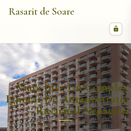
Rasarit de Soare
Viața Într-Un Complex
Ignorat De Administrație
– Răsăritul Nepăsării