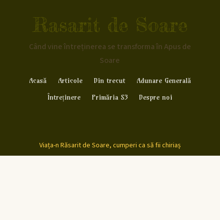
Rasarit de Soare
Când vine întreținerea se transforma în Apus de
Soare
Acasă
Articole
Din trecut
Adunare Generală
Întreținere
Primăria S3
Despre noi
Viața-n Răsarit de Soare, cumperi ca să fii chiriaș