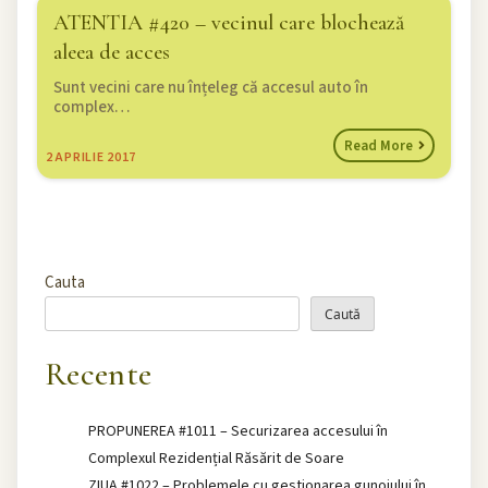
ATENTIA #420 – vecinul care blochează
aleea de acces
Sunt vecini care nu înțeleg că accesul auto în
complex…
Read More
2
APRILIE 2017
Cauta
Caută
Recente
PROPUNEREA #1011 – Securizarea accesului în
Complexul Rezidențial Răsărit de Soare
ZIUA #1022 – Problemele cu gestionarea gunoiului în