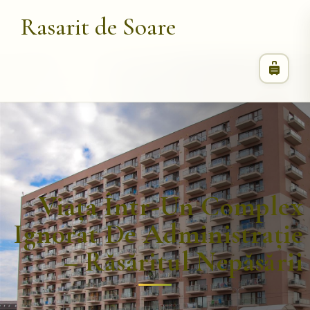
Rasarit de Soare
Viața Într-Un Complex
Ignorat De Administrație
– Răsăritul Nepăsării