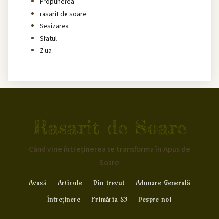
Propunerea
rasarit de soare
Sesizarea
Sfatul
Ziua
Rasarit de Soare
Când vine întreținerea se transforma în Apus de
Soare
Acasă
Articole
Din trecut
Adunare Generală
Întreținere
Primăria S3
Despre noi