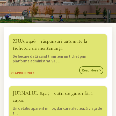
ZIUA #426 – răspunsuri automate la
tichetele de mentenanță
De fiecare dată când trimitem un tichet prin
platforma administrativă,…
Read More
29
APRILIE 2017
JURNALUL #425 – cutii de gunoi fără
capac
Un detaliu aparent minor, dar care afectează viața de
zi…