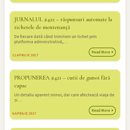
JURNALUL #422 – răspunsuri automate la
tichetele de mentenanță
De fiecare dată când trimitem un tichet prin
platforma administrativă,…
Read More
11
APRILIE 2017
PROPUNEREA #421 – cutii de gunoi fără
capac
Un detaliu aparent minor, dar care afectează viața de
zi…
Read More
6
APRILIE 2017