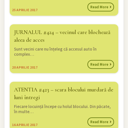
Read More
25
APRILIE 2017
JURNALUL #424 – vecinul care blochează
aleea de acces
Sunt vecini care nu înțeleg că accesul auto în
complex…
Read More
20
APRILIE 2017
ATENTIA #423 – scara blocului murdară de
luni întregi
Fiecare locuință începe cu holul blocului. Din păcate,
în multe…
Read More
16
APRILIE 2017