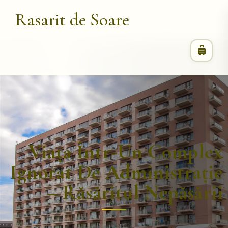
Rasarit de Soare
Viața Într-Un Complex
Ignorat De Administrație
– Răsăritul Nepăsării