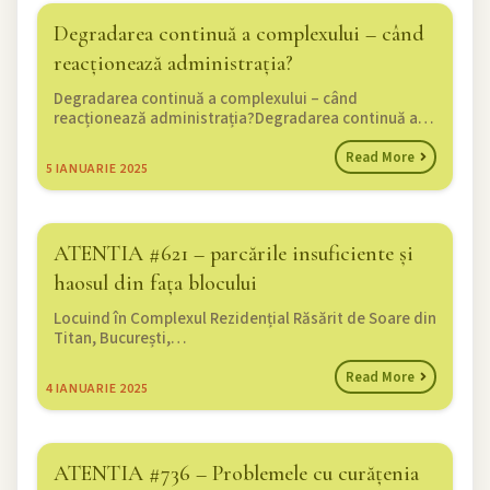
Degradarea continuă a complexului – când
reacționează administrația?
Degradarea continuă a complexului – când
reacționează administrația?Degradarea continuă a…
Read More
5
IANUARIE 2025
ATENTIA #621 – parcările insuficiente și
haosul din fața blocului
Locuind în Complexul Rezidențial Răsărit de Soare din
Titan, București,…
Read More
4
IANUARIE 2025
ATENTIA #736 – Problemele cu curățenia