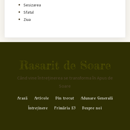
Sesizarea
Sfatul
Ziua
Rasarit de Soare
Când vine întreținerea se transforma în Apus de
Soare
Acasă
Articole
Din trecut
Adunare Generală
Întreținere
Primăria S3
Despre noi