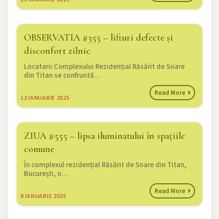
OBSERVATIA #355 – lifturi defecte și
disconfort zilnic
Locatarii Complexului Rezidențial Răsărit de Soare
din Titan se confruntă…
Read More
12
IANUARIE 2025
ZIUA #555 – lipsa iluminatului în spațiile
comune
În complexul rezidențial Răsărit de Soare din Titan,
București, o…
Read More
8
IANUARIE 2025