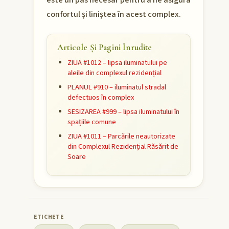
este un pas necesar pentru a ne asigura
confortul și liniștea în acest complex.
Articole Și Pagini Înrudite
ZIUA #1012 – lipsa iluminatului pe
aleile din complexul rezidențial
PLANUL #910 – iluminatul stradal
defectuos în complex
SESIZAREA #999 – lipsa iluminatului în
spațiile comune
ZIUA #1011 – Parcările neautorizate
din Complexul Rezidențial Răsărit de
Soare