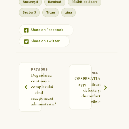
București
iluminat
Răsărit de Soare
Sector 3
Titan
ziua
Share on Facebook
Share on Twitter
PREVIOUS
NEXT
Degradarea
OBSERVATIA
continuă a
#355 – lifturi
complexului
defecte și
– când
disconfort
reacționează
zilnic
administrația?