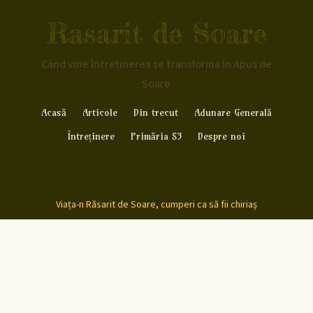
Rasarit de Soare
Când vine întreținerea se transforma în Apus de
Soare
Acasă
Articole
Din trecut
Adunare Generală
Întreținere
Primăria S3
Despre noi
Viața-n Răsarit de Soare, cumperi ca să fii chiriaș