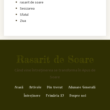
rasarit de soare
Sesizarea
Sfatul
Ziua
Rasarit de Soare
Când vine întreținerea se transforma în Apus de
Soare
Acasă
Articole
Din trecut
Adunare Generală
Întreținere
Primăria S3
Despre noi