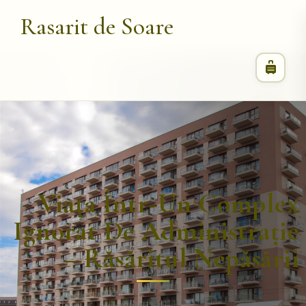
Rasarit de Soare
Viața Într-Un Complex
Ignorat De Administrație
– Răsăritul Nepăsării