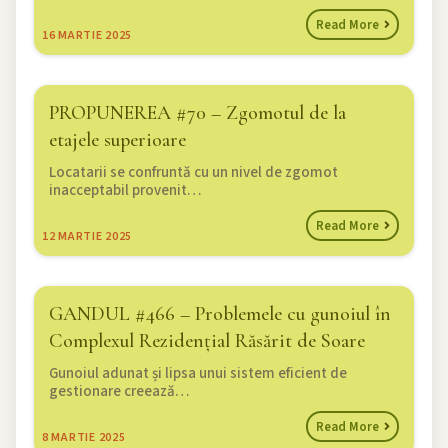
Read More
16
MARTIE 2025
PROPUNEREA #70 – Zgomotul de la
etajele superioare
Locatarii se confruntă cu un nivel de zgomot
inacceptabil provenit…
Read More
12
MARTIE 2025
GANDUL #466 – Problemele cu gunoiul în
Complexul Rezidențial Răsărit de Soare
Gunoiul adunat și lipsa unui sistem eficient de
gestionare creează…
Read More
8
MARTIE 2025