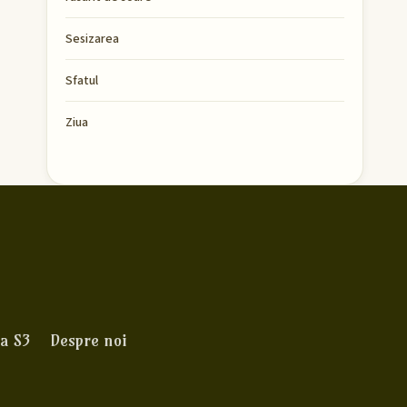
Sesizarea
Sfatul
Ziua
a S3
Despre noi