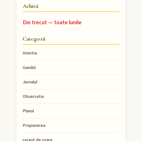
Arhivă
Din trecut — toate lunile
Categorii
Atentia
Gandul
Jurnalul
Observatia
Planul
Propunerea
rasarit de soare