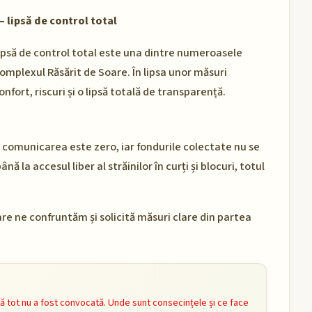
– lipsă de control total
lipsă de control total este una dintre numeroasele
mplexul Răsărit de Soare. În lipsa unor măsuri
nfort, riscuri și o lipsă totală de transparență.
, comunicarea este zero, iar fondurile colectate nu se
ână la accesul liber al străinilor în curți și blocuri, totul
e ne confruntăm și solicită măsuri clare din partea
ă tot nu a fost convocată. Unde sunt consecințele și ce face