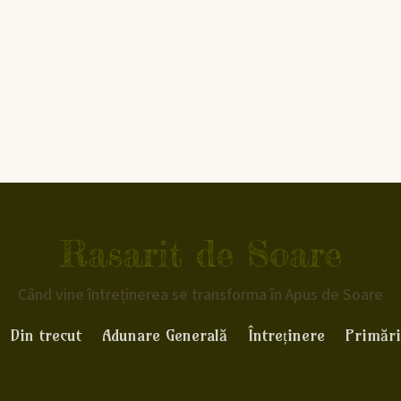
Rasarit de Soare
Când vine întreținerea se transforma în Apus de Soare
Din trecut
Adunare Generală
Întreținere
Primări