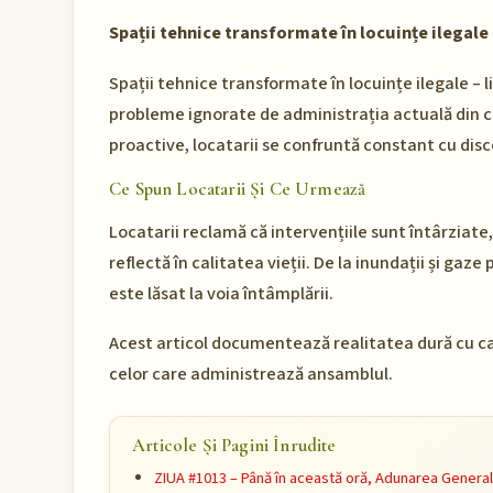
Spații tehnice transformate în locuințe ilegale 
Spații tehnice transformate în locuințe ilegale – 
probleme ignorate de administrația actuală din co
proactive, locatarii se confruntă constant cu disco
Ce Spun Locatarii Și Ce Urmează
Locatarii reclamă că intervențiile sunt întârziate
reflectă în calitatea vieții. De la inundații și gaze p
este lăsat la voia întâmplării.
Acest articol documentează realitatea dură cu car
celor care administrează ansamblul.
Articole Și Pagini Înrudite
ZIUA #1013 – Până în această oră, Adunarea General