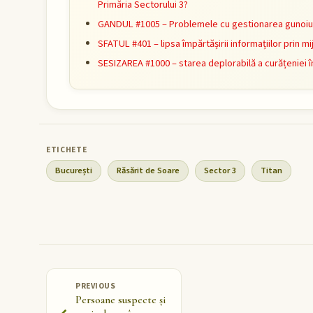
Primăria Sectorului 3?
GANDUL #1005 – Problemele cu gestionarea gunoiulu
SFATUL #401 – lipsa împărtășirii informațiilor prin 
SESIZAREA #1000 – starea deplorabilă a curățeniei î
București
Răsărit de Soare
Sector 3
Titan
PREVIOUS
Persoane suspecte și