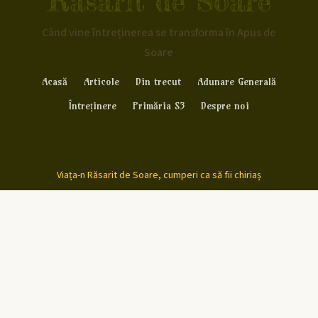
Rasarit de Soare
Când vine întreținerea se transforma în Apus de
Soare
Acasă
Articole
Din trecut
Adunare Generală
Întreținere
Primăria S3
Despre noi
Viața-n Răsarit de Soare, cumperi ca să fii chiriaș