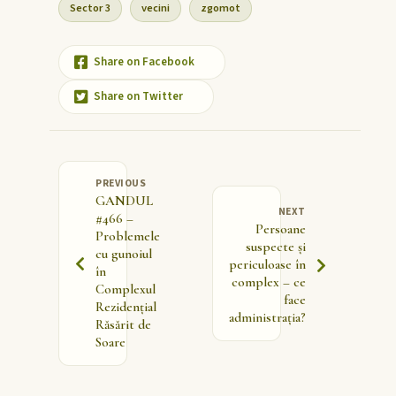
Sector 3
vecini
zgomot
Share on Facebook
Share on Twitter
PREVIOUS
GANDUL
NEXT
#466 –
Persoane
Problemele
suspecte și
cu gunoiul
periculoase în
în
complex – ce
Complexul
face
Rezidențial
administrația?
Răsărit de
Soare