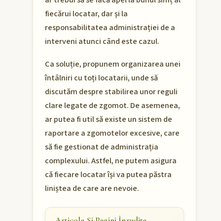
ar trebui să se facă apel la bunul simț al
fiecărui locatar, dar și la
responsabilitatea administrației de a
interveni atunci când este cazul.
Ca soluție, propunem organizarea unei
întâlniri cu toți locatarii, unde să
discutăm despre stabilirea unor reguli
clare legate de zgomot. De asemenea,
ar putea fi util să existe un sistem de
raportare a zgomotelor excesive, care
să fie gestionat de administrația
complexului. Astfel, ne putem asigura
că fiecare locatar își va putea păstra
liniștea de care are nevoie.
Articole Și Pagini Înrudite