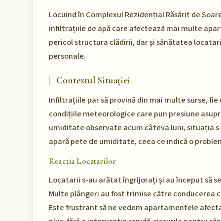
Locuind în Complexul Rezidențial Răsărit de Soare
infiltrațiile de apă care afectează mai multe apa
pericol structura clădirii, dar și sănătatea locatar
personale.
Contextul Situației
Infiltrațiile par să provină din mai multe surse, fi
condițiile meteorologice care pun presiune asupr
umiditate observate acum câteva luni, situația s-a
apară pete de umiditate, ceea ce indică o proble
Reacția Locatarilor
Locatarii s-au arătat îngrijorați și au început să
Multe plângeri au fost trimise către conducerea c
Este frustrant să ne vedem apartamentele afectate