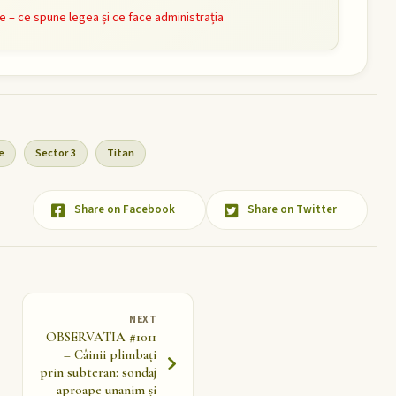
e – ce spune legea și ce face administrația
e
Sector 3
Titan
Share on Facebook
Share on Twitter
NEXT
OBSERVATIA #1011
– Câinii plimbați
prin subteran: sondaj
aproape unanim și