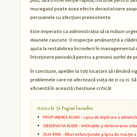
plus, fără o intervenție rapidă, riscurile pentru s
mucegaiul poate avea efecte devastatoare asupra 
persoanele cu afecțiuni preexistente.
Este imperativ ca administrația să ia măsuri urgent
daunele cauzate. O inspecție amănunțită a clădiri
ajuta la restabilirea încrederii în managementul 
întreținere periodică pentru a preveni astfel de pr
În concluzie, apelăm la toți locatarii să rămână vig
problemele care ne afectează viața de zi cu zi. Să
eficientă în această chestiune critică!
Articole Și Pagini Înrudite
PROPUNEREA #1004 – Lipsa de implicare a administr
OBSERVATIA #1009 – Infiltrațiile și deteriorarea zidu
ZIUA #990 – lifturi nefuncționale și lipsa de reacție a