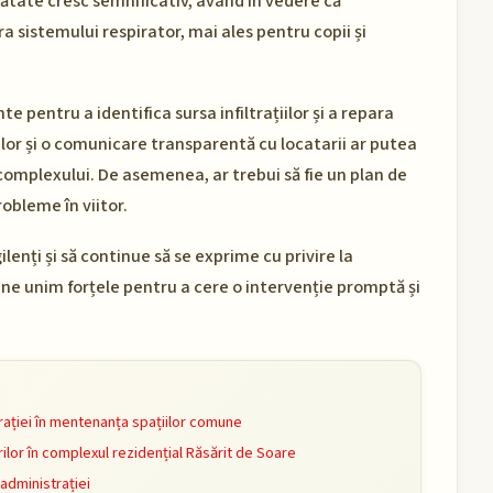
ănătate cresc semnificativ, având în vedere că
sistemului respirator, mai ales pentru copii și
e pentru a identifica sursa infiltrațiilor și a repara
lor și o comunicare transparentă cu locatarii ar putea
complexului. De asemenea, ar trebui să fie un plan de
obleme în viitor.
ilenți și să continue să se exprime cu privire la
 ne unim forțele pentru a cere o intervenție promptă și
ației în mentenanța spațiilor comune
rilor în complexul rezidențial Răsărit de Soare
 administrației