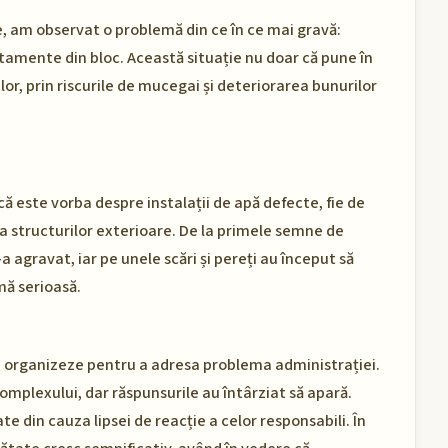
, am observat o problemă din ce în ce mai gravă:
rtamente din bloc. Această situație nu doar că pune în
ilor, prin riscurile de mucegai și deteriorarea bunurilor
e că este vorba despre instalații de apă defecte, fie de
a structurilor exterioare. De la primele semne de
 agravat, iar pe unele scări și pereți au început să
mă serioasă.
 se organizeze pentru a adresa problema administrației.
omplexului, dar răspunsurile au întârziat să apară.
 din cauza lipsei de reacție a celor responsabili. În