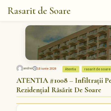
Rasarit de Soare
andrei
18 iunie 2026
Atentia
rasarit de soare
ATENTIA #1008 – Infiltrații P
Rezidențial Răsărit De Soare