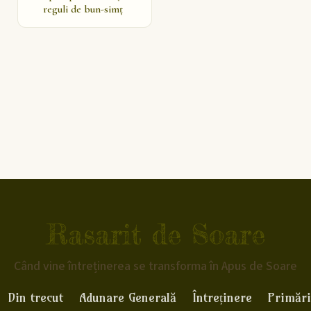
reguli de bun-simț
Rasarit de Soare
Când vine întreținerea se transforma în Apus de Soare
Din trecut
Adunare Generală
Întreținere
Primări