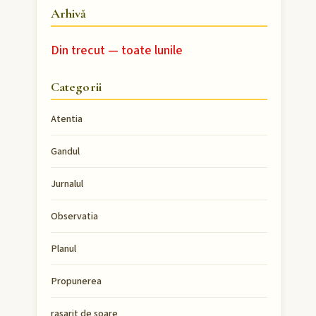
Arhivă
Din trecut — toate lunile
Categorii
Atentia
Gandul
Jurnalul
Observatia
Planul
Propunerea
rasarit de soare