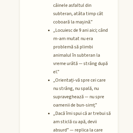
câinele asfaltul din
subteran, atâta timp cât
coboară la mașină.”
„Locuiesc de 9 ani aici; când
m-am mutat nu era
problemă să plimbi
animalul în subteran la
vreme urâtă — strâng după
el.”
„Orientați-vă spre cei care
nu strâng, nu spală, nu
supraveghează — nu spre
oamenii de bun-simț.”
„Dacă îmi spui că ar trebui să
am sticlă cu apă, devii
absurd” — replica la care