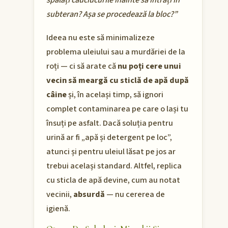
spălați cauciucurile înainte să intrați în
subteran? Așa se procedează la bloc?”
Ideea nu este să minimalizeze
problema uleiului sau a murdăriei de la
roți — ci să arate că
nu poți cere unui
vecin să meargă cu sticlă de apă după
câine
și, în același timp, să ignori
complet contaminarea pe care o lași tu
însuți pe asfalt. Dacă soluția pentru
urină ar fi „apă și detergent pe loc”,
atunci și pentru uleiul lăsat pe jos ar
trebui același standard. Altfel, replica
cu sticla de apă devine, cum au notat
vecinii,
absurdă
— nu cererea de
igienă.