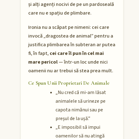
și alți agenți nocivi de pe un pardoseală
care nu e spațiu de plimbare.
Ironia nu a scăpat pe nimeni: cei care
invocă „dragostea de animal” pentru a
justifica plimbarea în subteran ar putea
fi, în fapt,
cei care îl pun în cel mai
mare pericol
— într-un loc unde nici
oamenii nu ar trebui să stea prea mult.
Ce Spun Unii Proprietari De Animale
„Nu cred că mi-am lăsat
animalele să urineze pe
capota nimănui sau pe
preșul de la ușă.”
„E imposibil să impui
oamenilor să nu atingă