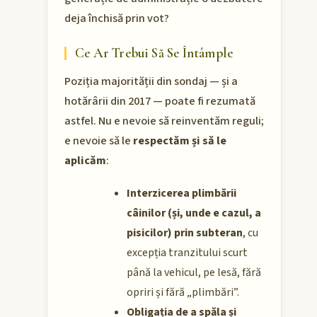
deja închisă prin vot?
Ce Ar Trebui Să Se Întâmple
Poziția majorității din sondaj — și a
hotărârii din 2017 — poate fi rezumată
astfel. Nu e nevoie să reinventăm reguli;
e nevoie să le
respectăm și să le
aplicăm
:
Interzicerea plimbării
câinilor (și, unde e cazul, a
pisicilor) prin subteran
, cu
excepția tranzitului scurt
până la vehicul, pe lesă, fără
opriri și fără „plimbări”.
Obligația de a spăla și