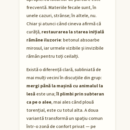
frecventă. Materiile fecale sunt, în
unele cazuri, strânse; în altele, nu.
Chiar și atunci când cineva afirmă că
curăță,
restaurarea la starea inițială
rămâne iluzorie
: betonul absoarbe
mirosul, iar urmele vizibile și invizibile
rămân pentru toți ceilalți.
Există o diferență clară, subliniată de
mai mulți vecini în discuțiile din grup:
mergi până la mașină cu animalul la
lesă
este una;
îl plimbi prin subteran
ca pe o alee
, mai ales când plouă
torențial, este cu totul alta. A doua
variantă transformă un spațiu comun
într-o zonă de confort privat — pe