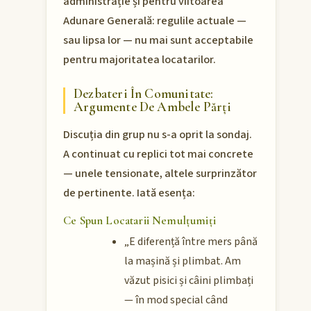
administrație și pentru viitoarea
Adunare Generală: regulile actuale —
sau lipsa lor — nu mai sunt acceptabile
pentru majoritatea locatarilor.
Dezbateri În Comunitate:
Argumente De Ambele Părți
Discuția din grup nu s-a oprit la sondaj.
A continuat cu replici tot mai concrete
— unele tensionate, altele surprinzător
de pertinente. Iată esența:
Ce Spun Locatarii Nemulțumiți
„E diferență între mers până
la mașină și plimbat. Am
văzut pisici și câini plimbați
— în mod special când