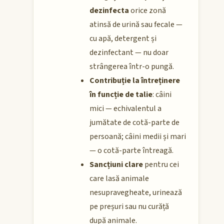
dezinfecta
orice zonă
atinsă de urină sau fecale —
cu apă, detergent și
dezinfectant — nu doar
strângerea într-o pungă.
Contribuție la întreținere
în funcție de talie
: câini
mici — echivalentul a
jumătate de cotă-parte de
persoană; câini medii și mari
— o cotă-parte întreagă.
Sancțiuni clare
pentru cei
care lasă animale
nesupravegheate, urinează
pe preșuri sau nu curăță
după animale.