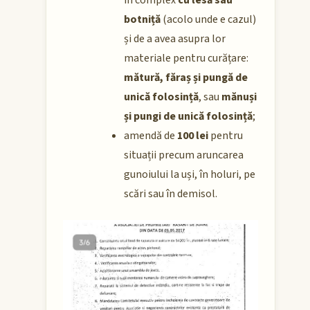
în complex
cu lesă sau
botniță
(acolo unde e cazul)
și de a avea asupra lor
materiale pentru curățare:
mătură, făraș și pungă de
unică folosință
, sau
mănuși
și pungi de unică folosință
;
amendă de
100 lei
pentru
situații precum aruncarea
gunoiului la uși, în holuri, pe
scări sau în demisol.