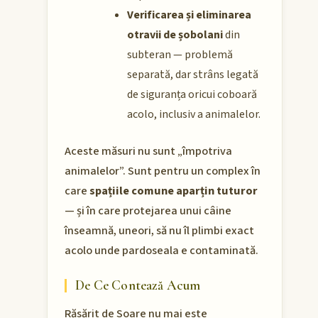
Verificarea și eliminarea
otravii de șobolani
din
subteran — problemă
separată, dar strâns legată
de siguranța oricui coboară
acolo, inclusiv a animalelor.
Aceste măsuri nu sunt „împotriva
animalelor”. Sunt pentru un complex în
care
spațiile comune aparțin tuturor
— și în care protejarea unui câine
înseamnă, uneori, să nu îl plimbi exact
acolo unde pardoseala e contaminată.
De Ce Contează Acum
Răsărit de Soare nu mai este