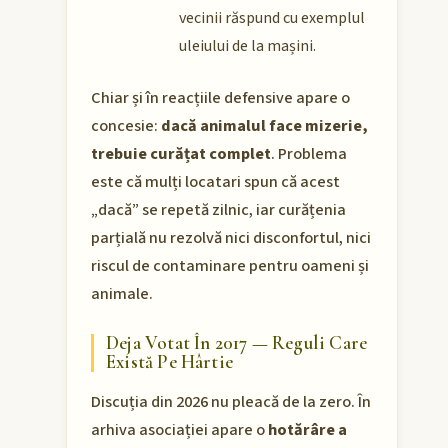
vecinii răspund cu exemplul
uleiului de la mașini.
Chiar și în reacțiile defensive apare o
concesie:
dacă animalul face mizerie,
trebuie curățat complet
. Problema
este că mulți locatari spun că acest
„dacă” se repetă zilnic, iar curățenia
parțială nu rezolvă nici disconfortul, nici
riscul de contaminare pentru oameni și
animale.
Deja Votat În 2017 — Reguli Care
Există Pe Hârtie
Discuția din 2026 nu pleacă de la zero. În
arhiva asociației apare o
hotărâre a