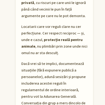
privată
, cu riscuri pe care unii le ignoră
până când vecinii le pun în față
argumente pe care nu le pot demonta.
Locatarii care vor reguli clare nu cer
perfecțiune. Cer respect reciproc — și,
unde e cazul,
protecție reală pentru
animale
, nu plimbări prin zone unde nici
omul nu ar sta desculț.
Dacă vrei să te implici, documentează
situațiile (fără expunere publică a
persoanelor), adună sesizări și propune
includerea acestei reguli în
regulamentul de ordine interioară,
pentru vot la Adunarea Generală.
Conversația din grup a mers dincolo de