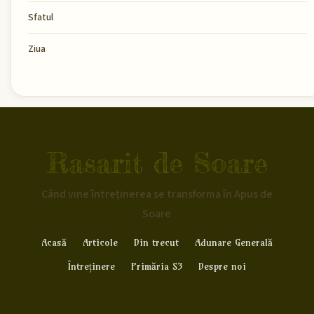
Sfatul
Ziua
Rasarit de Soare
Când vine întreținerea se transforma în Apus de
Soare
Acasă
Articole
Din trecut
Adunare Generală
Întreținere
Primăria S3
Despre noi