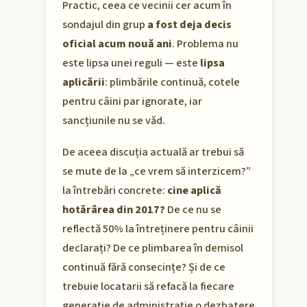
Practic, ceea ce vecinii cer acum în
sondajul din grup
a fost deja decis
oficial acum nouă ani
. Problema nu
este lipsa unei reguli — este
lipsa
aplicării
: plimbările continuă, cotele
pentru câini par ignorate, iar
sancțiunile nu se văd.
De aceea discuția actuală ar trebui să
se mute de la „ce vrem să interzicem?”
la întrebări concrete:
cine aplică
hotărârea din 2017?
De ce nu se
reflectă 50% la întreținere pentru câinii
declarați? De ce plimbarea în demisol
continuă fără consecințe? Și de ce
trebuie locatarii să refacă la fiecare
generație de administrație o dezbatere