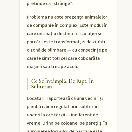
pretinde că „strânge”.
Problema nu este prezența animalelor
de companie în complex. Este modul în
care un spațiu destinat circulației și
parcării este transformat, zi de zi, într-
o zonă de plimbare — cu consecințe pe
care le simt toți cei care coboară la
mașină sau trec pe acolo.
Ce Se Întâmplă, De Fapt, În
Subteran
Locatarii raportează că unii vecini își
plimbă câinii regulat prin subteran —
uneori la ore târzii — indiferent de
vreme. Urina pe coloane, pe pereți și în
apropierea locurilor de parcare este