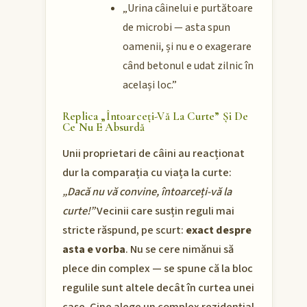
„Urina câinelui e purtătoare
de microbi — asta spun
oamenii, și nu e o exagerare
când betonul e udat zilnic în
același loc.”
Replica „întoarceți-Vă La Curte” Și De
Ce Nu E Absurdă
Unii proprietari de câini au reacționat
dur la comparația cu viața la curte:
„Dacă nu vă convine, întoarceți-vă la
curte!”
Vecinii care susțin reguli mai
stricte răspund, pe scurt:
exact despre
asta e vorba
. Nu se cere nimănui să
plece din complex — se spune că la bloc
regulile sunt altele decât în curtea unei