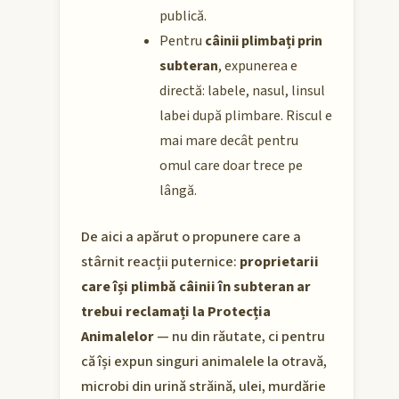
publică.
Pentru
câinii plimbați prin
subteran
, expunerea e
directă: labele, nasul, linsul
labei după plimbare. Riscul e
mai mare decât pentru
omul care doar trece pe
lângă.
De aici a apărut o propunere care a
stârnit reacții puternice:
proprietarii
care își plimbă câinii în subteran ar
trebui reclamați la Protecția
Animalelor
— nu din răutate, ci pentru
că își expun singuri animalele la otravă,
microbi din urină străină, ulei, murdărie