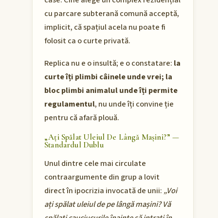
case. Cine alege un complex rezidențial
cu parcare subterană comună acceptă,
implicit, că spațiul acela nu poate fi
folosit ca o curte privată.
Replica nu e o insultă; e o constatare:
la
curte îți plimbi câinele unde vrei; la
bloc plimbi animalul unde îți permite
regulamentul
, nu unde îți convine ție
pentru că afară plouă.
„Ați Spălat Uleiul De Lângă Mașini?” —
Standardul Dublu
Unul dintre cele mai circulate
contraargumente din grup a lovit
direct în ipocrizia invocată de unii:
„Voi
ați spălat uleiul de pe lângă mașini? Vă