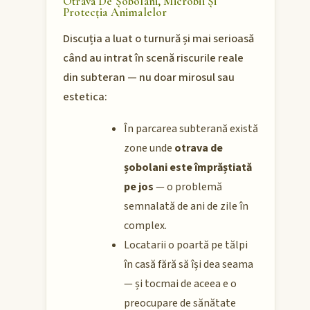
Otrava De Șobolani, Microbii Și
Protecția Animalelor
Discuția a luat o turnură și mai serioasă
când au intrat în scenă riscurile reale
din subteran — nu doar mirosul sau
estetica:
În parcarea subterană există
zone unde
otrava de
șobolani este împrăștiată
pe jos
— o problemă
semnalată de ani de zile în
complex.
Locatarii o poartă pe tălpi
în casă fără să își dea seama
— și tocmai de aceea e o
preocupare de sănătate