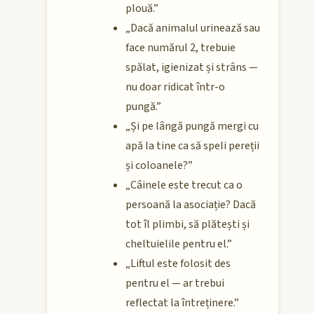
plouă.”
„Dacă animalul urinează sau
face numărul 2, trebuie
spălat, igienizat și strâns —
nu doar ridicat într-o
pungă.”
„Și pe lângă pungă mergi cu
apă la tine ca să speli pereții
și coloanele?”
„Câinele este trecut ca o
persoană la asociație? Dacă
tot îl plimbi, să plătești și
cheltuielile pentru el.”
„Liftul este folosit des
pentru el — ar trebui
reflectat la întreținere.”