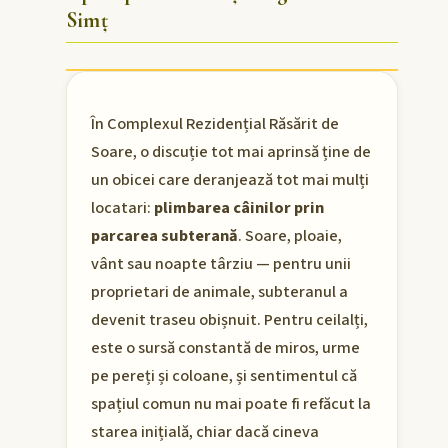
Simț
În Complexul Rezidențial Răsărit de
Soare, o discuție tot mai aprinsă ține de
un obicei care deranjează tot mai mulți
locatari:
plimbarea câinilor prin
parcarea subterană
. Soare, ploaie,
vânt sau noapte târziu — pentru unii
proprietari de animale, subteranul a
devenit traseu obișnuit. Pentru ceilalți,
este o sursă constantă de miros, urme
pe pereți și coloane, și sentimentul că
spațiul comun nu mai poate fi refăcut la
starea inițială, chiar dacă cineva