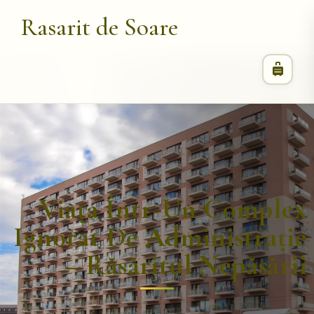
Rasarit de Soare
Viața Într-Un Complex
Ignorat De Administrație
– Răsăritul Nepăsării