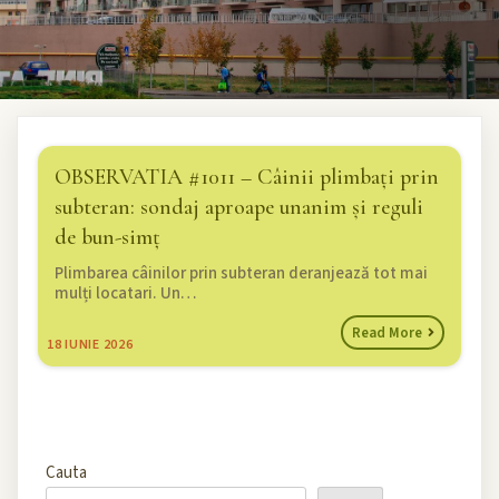
OBSERVATIA #1011 – Câinii plimbați prin
subteran: sondaj aproape unanim și reguli
de bun-simț
Plimbarea câinilor prin subteran deranjează tot mai
mulți locatari. Un…
Read More
18
IUNIE 2026
Cauta