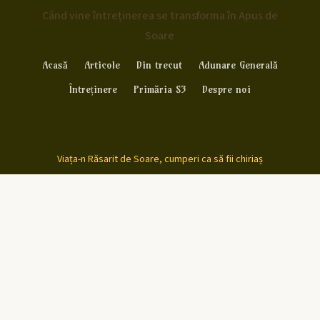
Când vine întreținerea se transforma în Apus de
Soare
Acasă
Articole
Din trecut
Adunare Generală
Întreținere
Primăria S3
Despre noi
Viața-n Răsarit de Soare, cumperi ca să fii chiriaș