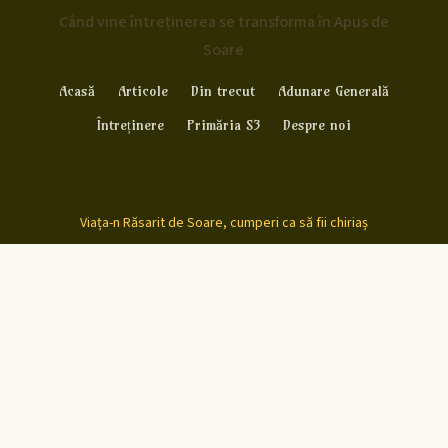
Când vine întreținerea se transforma în Apus de
Soare
Acasă
Articole
Din trecut
Adunare Generală
Întreținere
Primăria S3
Despre noi
Viața-n Răsarit de Soare, cumperi ca să fii chiriaș