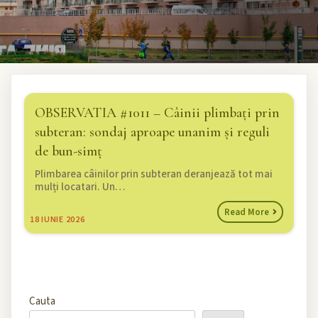
OBSERVATIA #1011 – Câinii plimbați prin
subteran: sondaj aproape unanim și reguli
de bun-simț
Plimbarea câinilor prin subteran deranjează tot mai
mulți locatari. Un…
Read More
18
IUNIE 2026
Cauta