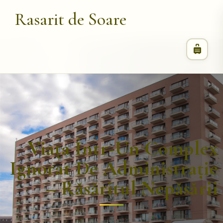
Rasarit de Soare
Viața Într-Un Complex
Ignorat De Administrație
– Răsăritul Nepăsării