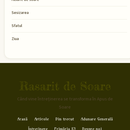
Sesizarea
Sfatul
Ziua
Rasarit de Soare
Când vine întreținerea se transforma în Apus de
Soare
Acasă
Articole
Din trecut
Adunare Generală
Întreținere
Primăria S3
Despre noi