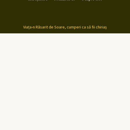
Viața-n Răsarit de Soare, cumperi ca să fii chiriaș