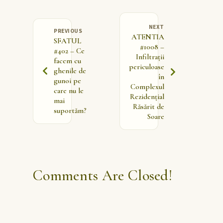
NEXT
PREVIOUS
ATENTIA
SFATUL
#1008 –
#402 – Ce
Infiltrații
facem cu
periculoase
ghenile de
în
gunoi pe
Complexul
care nu le
Rezidențial
mai
Răsărit de
suportăm?
Soare
Comments Are Closed!