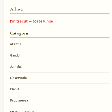
Arhivă
Din trecut — toate lunile
Categorii
Atentia
Gandul
Jurnalul
Observatia
Planul
Propunerea
rasarit de soare