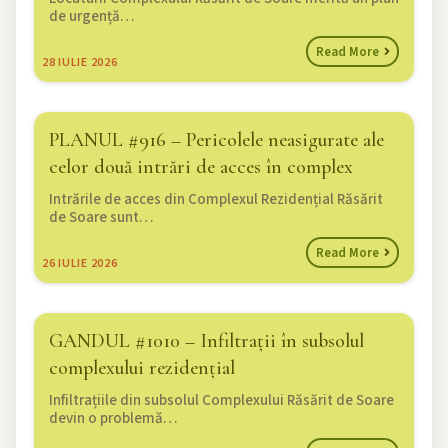
de urgență…
Read More
28
IULIE 2026
PLANUL #916 – Pericolele neasigurate ale
celor două intrări de acces în complex
Intrările de acces din Complexul Rezidențial Răsărit
de Soare sunt…
Read More
26
IULIE 2026
GANDUL #1010 – Infiltrații în subsolul
complexului rezidențial
Infiltrațiile din subsolul Complexului Răsărit de Soare
devin o problemă…