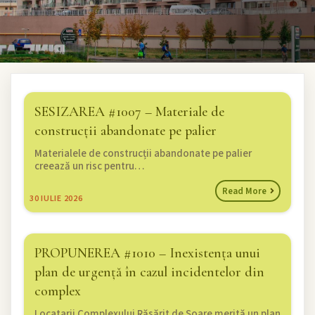
SESIZAREA #1007 – Materiale de
construcții abandonate pe palier
Materialele de construcții abandonate pe palier
creează un risc pentru…
Read More
30
IULIE 2026
PROPUNEREA #1010 – Inexistența unui
plan de urgență în cazul incidentelor din
complex
Locatarii Complexului Răsărit de Soare merită un plan