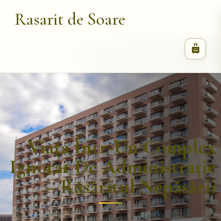
Rasarit de Soare
Viața Într-Un Complex
Ignorat De Administrație
– Răsăritul Nepăsării