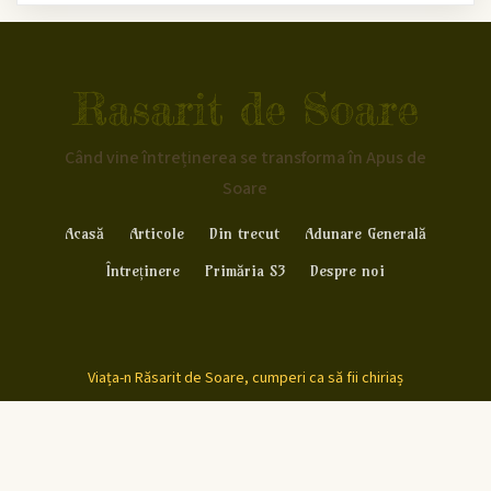
Rasarit de Soare
Când vine întreținerea se transforma în Apus de
Soare
Acasă
Articole
Din trecut
Adunare Generală
Întreținere
Primăria S3
Despre noi
Viața-n Răsarit de Soare, cumperi ca să fii chiriaș