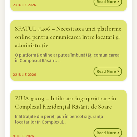
Read More
23
IULIE 2026
SFATUL #406 – Necesitatea unei platforme
online pentru comunicarea între locatari și
administrație
O platformă online ar putea îmbunătăți comunicarea
în Complexul Răsărit…
Read More
22
IULIE 2026
ZIUA #1019 – Infiltrații îngrijorătoare în
Complexul Rezidențial Răsărit de Soare
Infiltrațiile din pereți pun în pericol siguranța
locatarilor în Complexul…
Read More
9
IULIE 2026