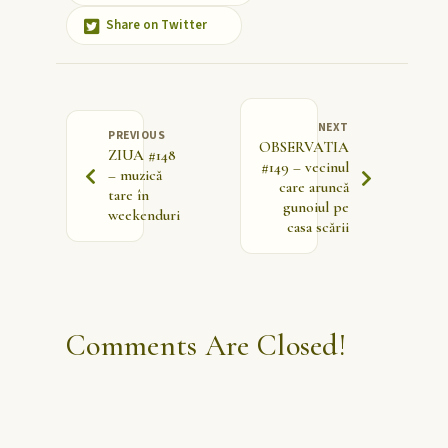
Share on Twitter
NEXT
PREVIOUS
OBSERVATIA
ZIUA #148
#149 – vecinul
– muzică
care aruncă
tare în
gunoiul pe
weekenduri
casa scării
Comments Are Closed!