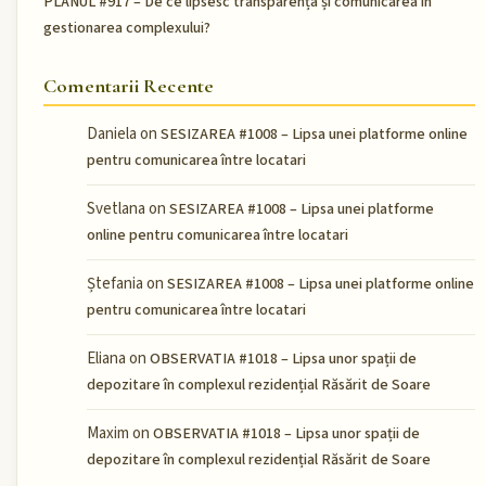
PLANUL #917 – De ce lipsesc transparența și comunicarea în
gestionarea complexului?
Comentarii Recente
Daniela
on
SESIZAREA #1008 – Lipsa unei platforme online
pentru comunicarea între locatari
Svetlana
on
SESIZAREA #1008 – Lipsa unei platforme
online pentru comunicarea între locatari
Ștefania
on
SESIZAREA #1008 – Lipsa unei platforme online
pentru comunicarea între locatari
Eliana
on
OBSERVATIA #1018 – Lipsa unor spații de
depozitare în complexul rezidențial Răsărit de Soare
Maxim
on
OBSERVATIA #1018 – Lipsa unor spații de
depozitare în complexul rezidențial Răsărit de Soare