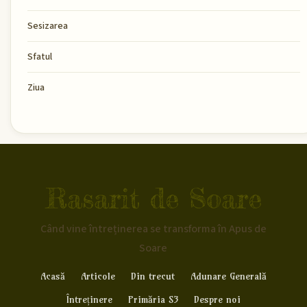
Sesizarea
Sfatul
Ziua
Rasarit de Soare
Când vine întreținerea se transforma în Apus de
Soare
Acasă
Articole
Din trecut
Adunare Generală
Întreținere
Primăria S3
Despre noi