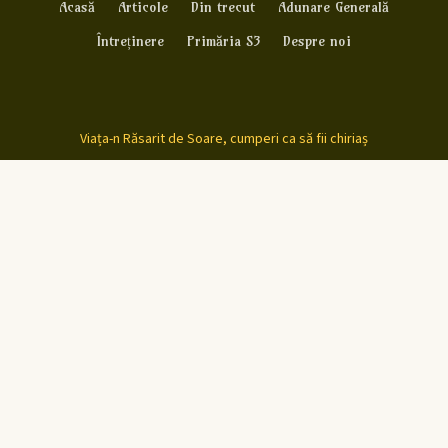
Acasă
Articole
Din trecut
Adunare Generală
Întreținere
Primăria S3
Despre noi
Viața-n Răsarit de Soare, cumperi ca să fii chiriaș