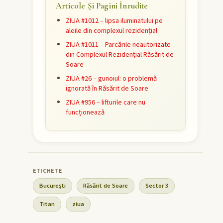
Articole Și Pagini Înrudite
ZIUA #1012 – lipsa iluminatului pe
aleile din complexul rezidențial
ZIUA #1011 – Parcările neautorizate
din Complexul Rezidențial Răsărit de
Soare
ZIUA #26 – gunoiul: o problemă
ignorată în Răsărit de Soare
ZIUA #956 – lifturile care nu
funcționează
București
Răsărit de Soare
Sector 3
Titan
ziua