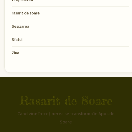
rasarit de soare
Sesizarea
Sfatul
Ziua
Rasarit de Soare
Când vine întreținerea se transforma în Apus de
Soare