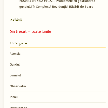
Eusebia
on
ZIUA #1022 – Problemele cu gestionarea
gunoiului în Complexul Rezidențial Răsărit de Soare
Arhivă
Din trecut — toate lunile
Categorii
Atentia
Gandul
Jurnalul
Observatia
Planul
Propunerea