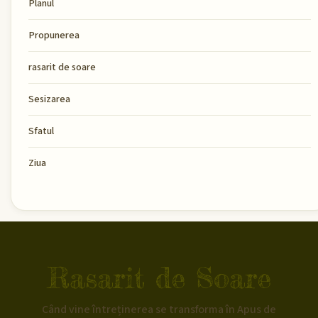
Planul
Propunerea
rasarit de soare
Sesizarea
Sfatul
Ziua
Rasarit de Soare
Când vine întreținerea se transforma în Apus de