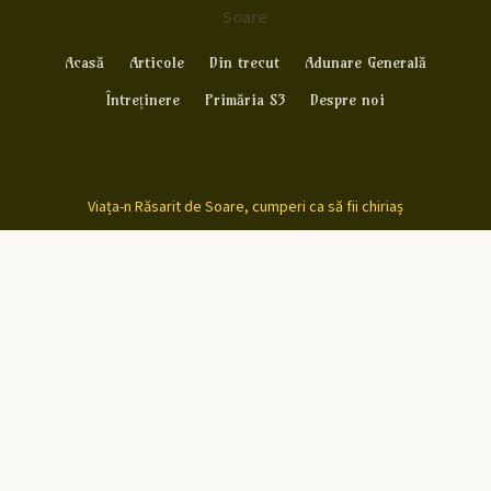
Soare
Acasă
Articole
Din trecut
Adunare Generală
Întreținere
Primăria S3
Despre noi
Viața-n Răsarit de Soare, cumperi ca să fii chiriaș