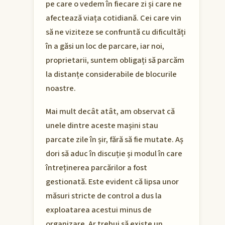
pe care o vedem în fiecare zi și care ne
afectează viața cotidiană. Cei care vin
să ne viziteze se confruntă cu dificultăți
în a găsi un loc de parcare, iar noi,
proprietarii, suntem obligați să parcăm
la distanțe considerabile de blocurile
noastre.
Mai mult decât atât, am observat că
unele dintre aceste mașini stau
parcate zile în șir, fără să fie mutate. Aș
dori să aduc în discuție și modul în care
întreținerea parcărilor a fost
gestionată. Este evident că lipsa unor
măsuri stricte de control a dus la
exploatarea acestui minus de
organizare. Ar trebui să existe un