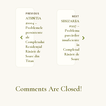
PREVIOUS
NEXT
ATENTIA
SESIZAREA
#1004 –
#997 –
Problemele
Problema
persistente
parcărilor
ale
insuficiente
Complexului
în
Rezidențial
Complexul
Răsărit de
Răsărit de
Soare din
Soare
Titan
Comments Are Closed!