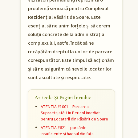
vizitatori permanenți reprezintă o
problemă serioasă pentru Complexul
Rezidențial Răsărit de Soare. Este
esențial să ne unim forțele și să cerem
soluții concrete de la administrația
complexului, astfel încât să ne
recăpătăm dreptul la un loc de parcare
corespunzător. Este timpul să acționăm
și să ne asigurăm că nevoile locatarilor
sunt ascultate și respectate.
Articole Și Pagini Înrudite
ATENTIA #1001 – Parcarea
Supraetajată: Un Pericol Imediat
pentru Locatarii din Răsărit de Soare
ATENTIA #621 – parcările
insuficiente și haosul din fața