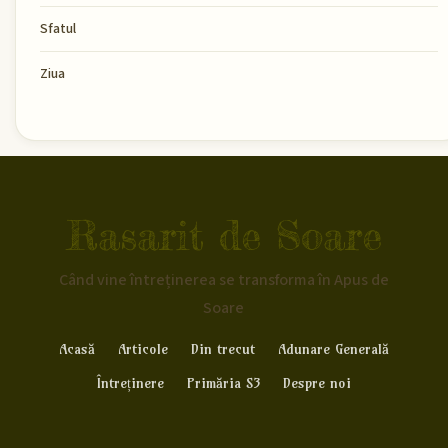
Sfatul
Ziua
Rasarit de Soare
Când vine întreținerea se transforma în Apus de
Soare
Acasă
Articole
Din trecut
Adunare Generală
Întreținere
Primăria S3
Despre noi