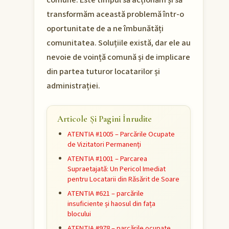
comune. Este timpul să acționăm și să
transformăm această problemă într-o
oportunitate de a ne îmbunătăți
comunitatea. Soluțiile există, dar ele au
nevoie de voință comună și de implicare
din partea tuturor locatarilor și
administrației.
Articole Și Pagini Înrudite
ATENTIA #1005 – Parcările Ocupate
de Vizitatori Permanenți
ATENTIA #1001 – Parcarea
Supraetajată: Un Pericol Imediat
pentru Locatarii din Răsărit de Soare
ATENTIA #621 – parcările
insuficiente și haosul din fața
blocului
ATENTIA #978 – parcările ocupate