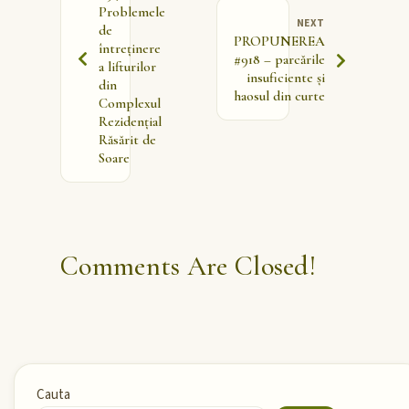
Problemele
NEXT
de
PROPUNEREA
întreținere
#918 – parcările
a lifturilor
insuficiente și
din
haosul din curte
Complexul
Rezidențial
Răsărit de
Soare
Comments Are Closed!
Cauta