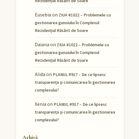
Rezidențial Răsărit de Soare
Eusebia
on
ZIUA #1022 – Problemele cu
gestionarea gunoiului în Complexul
Rezidențial Răsărit de Soare
Daiana
on
ZIUA #1022 – Problemele cu
gestionarea gunoiului în Complexul
Rezidențial Răsărit de Soare
Alida
on
PLANUL #917 – De ce lipsesc
transparența și comunicarea în gestionarea
complexului?
Xenia
on
PLANUL #917 – De ce lipsesc
transparența și comunicarea în gestionarea
complexului?
Arhivă