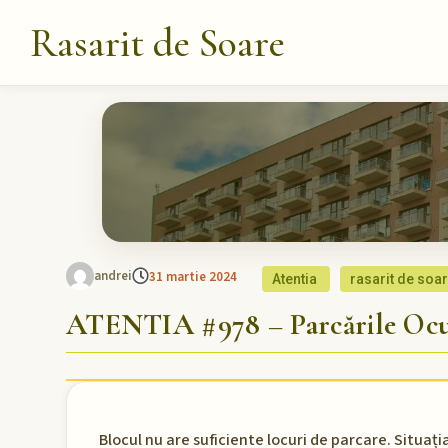
Rasarit de Soare
andrei
31 martie 2024
Atentia
rasarit de soa
ATENTIA #978 – Parcările Ocup
Blocul nu are suficiente locuri de parcare. Situați