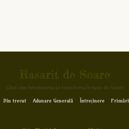
Rasarit de Soare
Când vine întreținerea se transforma în Apus de Soare
Din trecut
Adunare Generală
Întreținere
Primări