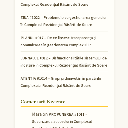
Complexul Rezidențial Răsărit de Soare
ZIUA #1022 – Problemele cu gestionarea gunoiului
în Complexul Rezidențial Răsărit de Soare
PLANUL #917 – De ce lipsesc transparența și
comunicarea în gestionarea complexului?
JURNALUL #912 – Disfuncționalitățile sistemului de
încălzire în Complexul Rezidențial Răsărit de Soare
ATENTIA #1014 – Gropi și denivelări în parcările
Complexului Rezidențial Răsărit de Soare
Comentarii Recente
Mara
on
PROPUNEREA #1011 –
Securizarea accesului în Complexul