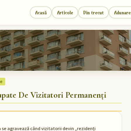
Acasă
Articole
Din trecut
Adunare
re
ate De Vizitatori Permanenți
a se agravează când vizitatorii devin „rezidenți