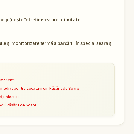
ne plătește întreținerea are prioritate.
ile și monitorizare fermă a parcării, în special seara și
rmanenți
mediat pentru Locatarii din Răsărit de Soare
ața blocului
xul Răsărit de Soare