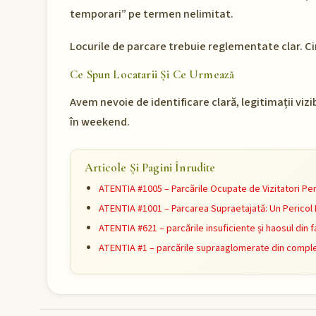
temporari” pe termen nelimitat.
Locurile de parcare trebuie reglementate clar. Ci
Ce Spun Locatarii Și Ce Urmează
Avem nevoie de identificare clară, legitimații vizib
în weekend.
Articole Și Pagini Înrudite
ATENTIA #1005 – Parcările Ocupate de Vizitatori Pe
ATENTIA #1001 – Parcarea Supraetajată: Un Pericol I
ATENTIA #621 – parcările insuficiente și haosul din f
ATENTIA #1 – parcările supraaglomerate din comple