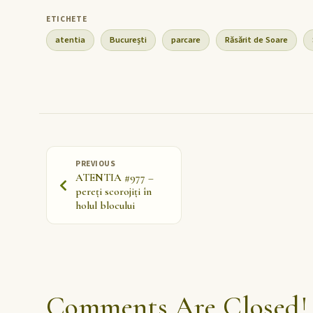
atentia
București
parcare
Răsărit de Soare
PREVIOUS
ATENTIA #977 –
pereți scorojiți în
holul blocului
Comments Are Closed!