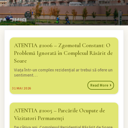
ATENTIA #1006 – Zgomotul Constant: O
Problemă Ignorată în Complexul Răsărit de
Soare
Viața într-un complex rezidențial ar trebui să ofere un
sentiment…
Read More
31
MAI 2026
ATENTIA #1005 – Parcările Ocupate de
Vizitatori Permanenți
De câțiva ani, Complexul Rezidențial Răsărit de Soare