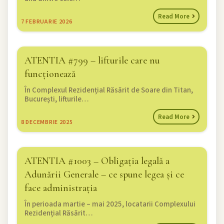
Read More
7
FEBRUARIE 2026
ATENTIA #799 – lifturile care nu
funcționează
În Complexul Rezidențial Răsărit de Soare din Titan,
București, lifturile…
Read More
8
DECEMBRIE 2025
ATENTIA #1003 – Obligația legală a
Adunării Generale – ce spune legea și ce
face administrația
În perioada martie – mai 2025, locatarii Complexului
Rezidențial Răsărit…