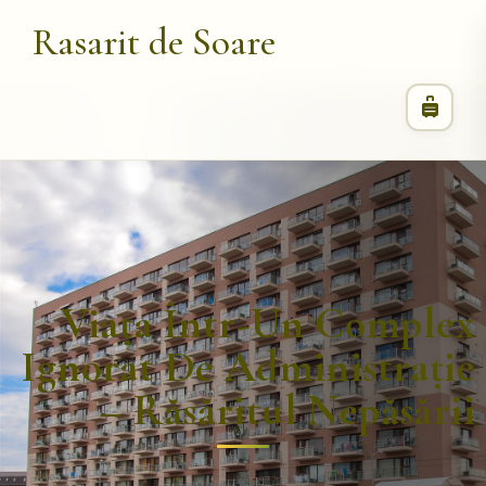
Rasarit de Soare
Viața Într-Un Complex
Ignorat De Administrație
– Răsăritul Nepăsării