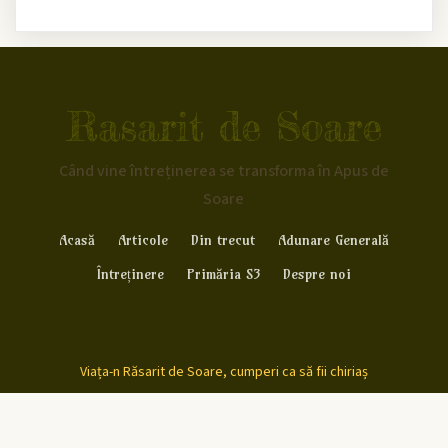
Rasarit de Soare
Când vine întreținerea se transforma în Apus de
Soare
Acasă
Articole
Din trecut
Adunare Generală
Întreținere
Primăria S3
Despre noi
Viața-n Răsarit de Soare, cumperi ca să fii chiriaș