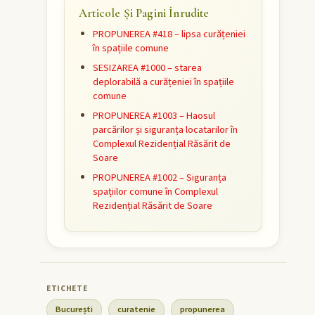
Articole Și Pagini Înrudite
PROPUNEREA #418 – lipsa curățeniei
în spațiile comune
SESIZAREA #1000 – starea
deplorabilă a curățeniei în spațiile
comune
PROPUNEREA #1003 – Haosul
parcărilor și siguranța locatarilor în
Complexul Rezidențial Răsărit de
Soare
PROPUNEREA #1002 – Siguranța
spațiilor comune în Complexul
Rezidențial Răsărit de Soare
București
curatenie
propunerea