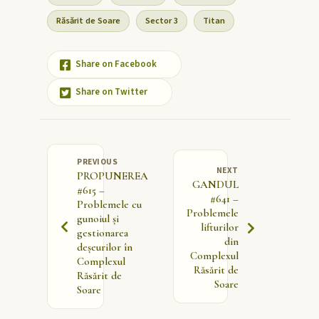
Răsărit de Soare
Sector 3
Titan
Share on Facebook
Share on Twitter
PREVIOUS
NEXT
PROPUNEREA
GANDUL
#615 –
#641 –
Problemele cu
Problemele
gunoiul și
lifturilor
gestionarea
din
deșeurilor în
Complexul
Complexul
Răsărit de
Răsărit de
Soare
Soare