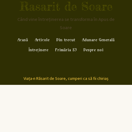
Rasarit de Soare
Când vine întreținerea se transforma în Apus de
Soare
Acasă
Articole
Din trecut
Adunare Generală
Întreținere
Primăria S3
Despre noi
Viața-n Răsarit de Soare, cumperi ca să fii chiriaș