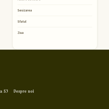
Sesizarea
Sfatul
Ziua
a S3
Despre noi