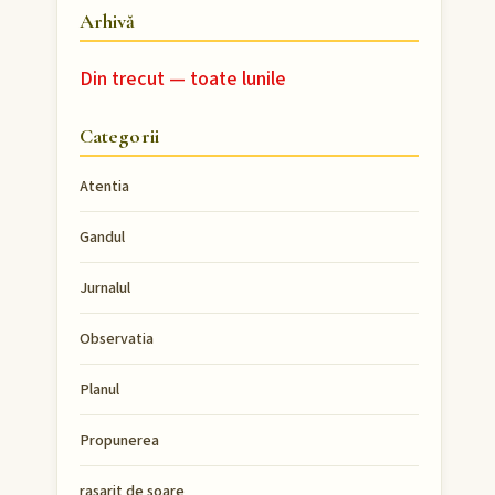
Arhivă
Din trecut — toate lunile
Categorii
Atentia
Gandul
Jurnalul
Observatia
Planul
Propunerea
rasarit de soare