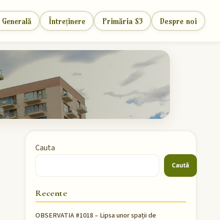
 Generală
Întreținere
Primăria S3
Despre noi
Cauta
Caută
Recente
OBSERVATIA #1018 – Lipsa unor spații de