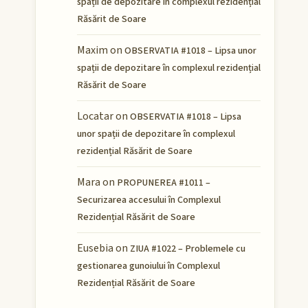
spații de depozitare în complexul rezidențial
Răsărit de Soare
Maxim
on
OBSERVATIA #1018 – Lipsa unor
spații de depozitare în complexul rezidențial
Răsărit de Soare
Locatar
on
OBSERVATIA #1018 – Lipsa
unor spații de depozitare în complexul
rezidențial Răsărit de Soare
Mara
on
PROPUNEREA #1011 –
Securizarea accesului în Complexul
Rezidențial Răsărit de Soare
Eusebia
on
ZIUA #1022 – Problemele cu
gestionarea gunoiului în Complexul
Rezidențial Răsărit de Soare