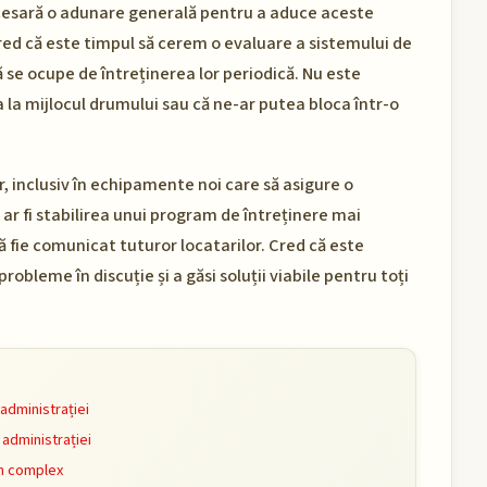
 necesară o adunare generală pentru a aduce aceste
cred că este timpul să cerem o evaluare a sistemului de
 să se ocupe de întreținerea lor periodică. Nu este
a la mijlocul drumului sau că ne-ar putea bloca într-o
or, inclusiv în echipamente noi care să asigure o
r fi stabilirea unui program de întreținere mai
să fie comunicat tuturor locatarilor. Cred că este
bleme în discuție și a găsi soluții viabile pentru toți
 administrației
 administrației
in complex