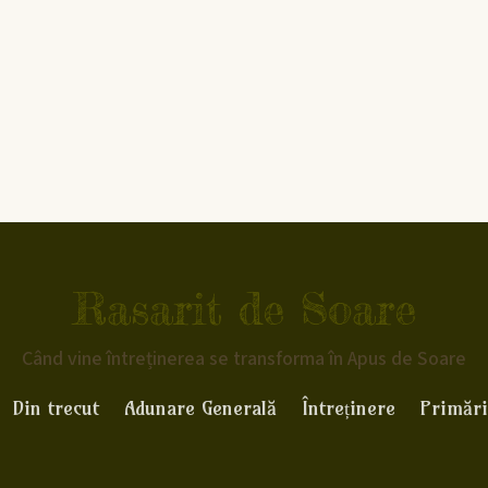
Rasarit de Soare
Când vine întreținerea se transforma în Apus de Soare
Din trecut
Adunare Generală
Întreținere
Primări