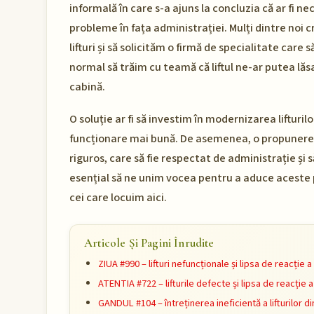
informală în care s-a ajuns la concluzia că ar fi
probleme în fața administrației. Mulți dintre noi 
lifturi și să solicităm o firmă de specialitate care
normal să trăim cu teamă că liftul ne-ar putea lăs
cabină.
O soluție ar fi să investim în modernizarea lifturil
funcționare mai bună. De asemenea, o propunere a
riguros, care să fie respectat de administrație și 
esențial să ne unim vocea pentru a aduce aceste pro
cei care locuim aici.
Articole Și Pagini Înrudite
ZIUA #990 – lifturi nefuncționale și lipsa de reacție a
ATENTIA #722 – lifturile defecte și lipsa de reacție a
GANDUL #104 – întreținerea ineficientă a lifturilor d