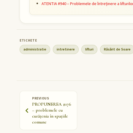
ATENTIA #940 – Problemele de întreținere a lifturil
administratie
intretinere
lifturi
Răsărit de Soare
PREVIOUS
PROPUNEREA #176
– problemele cu
curățenia în spațiile
comune