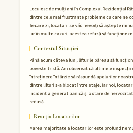
Locuiesc de mulți ani în Complexul Rezidențial Răs
dintre cele mai frustrante probleme cu care ne con
fiecare zi, locatarii se văd nevoiți să aștepte minut
iar în multe cazuri, acestea refuză să funcționez
Contextul Situației
Până acum câteva luni, lifturile păreau să funcțio
poveste tristă. Am observat că ultimele inspecții
întreținere întârzie să răspundă apelurilor noastr
dintre lifturi s-a blocat între etaje, iar noi, locat
incident a generat panică și o stare de nervozitat
redusă.
Reacția Locatarilor
Marea majoritate a locatarilor este profund nemu