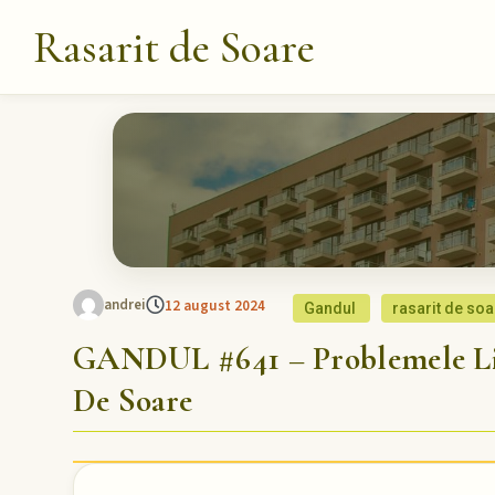
Rasarit de Soare
andrei
12 august 2024
Gandul
rasarit de soa
GANDUL #641 – Problemele Lif
De Soare