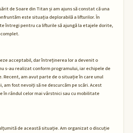
ărit de Soare din Titan și am ajuns să constat că una
fruntăm este situația deplorabilă a lifturilor. În
e întregi pentru ca lifturile să ajungă la etajele dorite,
e complet.
neze acceptabil, dar întreținerea lor a devenit o
 nu s-au realizat conform programului, iar echipele de
e. Recent, am avut parte de o situație în care unul
arii, am fost nevoiți să ne descurcăm pe scări. Acest
e în rândul celor mai vârstnici sau cu mobilitate
lțumită de această situație. Am organizat o discuție