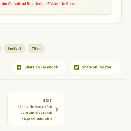
or din Complexul Rezidențial Răsărit de Soare
Sector 3
Titan
Share on Facebook
Share on Twitter
NEXT
Deciziile luate fără
cvorum afectează
viața comunității