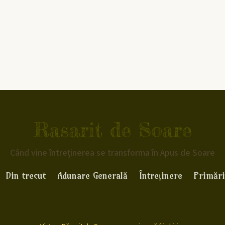
Rasarit de Soare
Când vine întreținerea se transforma în Apus de Soare
Din trecut
Adunare Generală
Întreținere
Primări