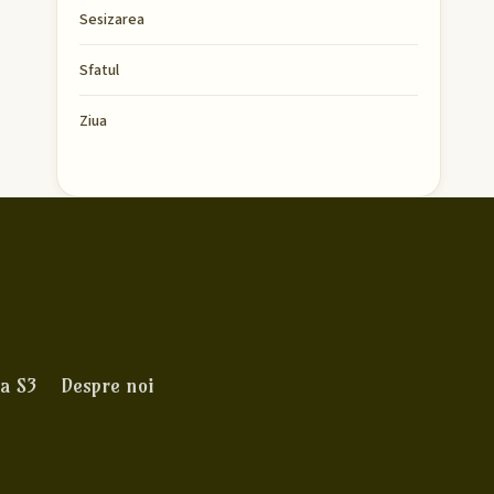
Sesizarea
Sfatul
Ziua
a S3
Despre noi