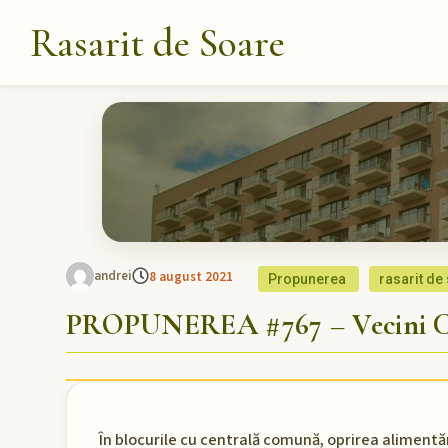
Rasarit de Soare
andrei
8 august 2021
Propunerea
rasarit de
PROPUNEREA #767 – Vecini Ca
În blocurile cu centrală comună, oprirea alimentă