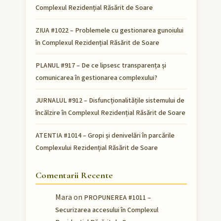
Complexul Rezidențial Răsărit de Soare
ZIUA #1022 – Problemele cu gestionarea gunoiului
în Complexul Rezidențial Răsărit de Soare
PLANUL #917 – De ce lipsesc transparența și
comunicarea în gestionarea complexului?
JURNALUL #912 – Disfuncționalitățile sistemului de
încălzire în Complexul Rezidențial Răsărit de Soare
ATENTIA #1014 – Gropi și denivelări în parcările
Complexului Rezidențial Răsărit de Soare
Comentarii Recente
Mara
on
PROPUNEREA #1011 –
Securizarea accesului în Complexul