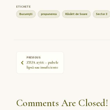
București
propunerea
Răsărit de Soare
Sector 3
PREVIOUS
ZIUA #766 – pubele
lipsă sau insuficiente
Comments Are Closed!