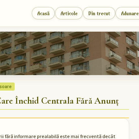
Acasă
Articole
Din trecut
Adunare
 soare
re Închid Centrala Fără Anunț
rii fără informare prealabilă este mai frecventă decât