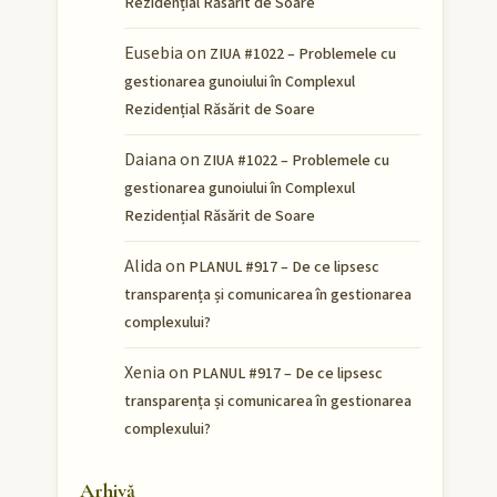
Rezidențial Răsărit de Soare
Eusebia
on
ZIUA #1022 – Problemele cu
gestionarea gunoiului în Complexul
Rezidențial Răsărit de Soare
Daiana
on
ZIUA #1022 – Problemele cu
gestionarea gunoiului în Complexul
Rezidențial Răsărit de Soare
Alida
on
PLANUL #917 – De ce lipsesc
transparența și comunicarea în gestionarea
complexului?
Xenia
on
PLANUL #917 – De ce lipsesc
transparența și comunicarea în gestionarea
complexului?
Arhivă