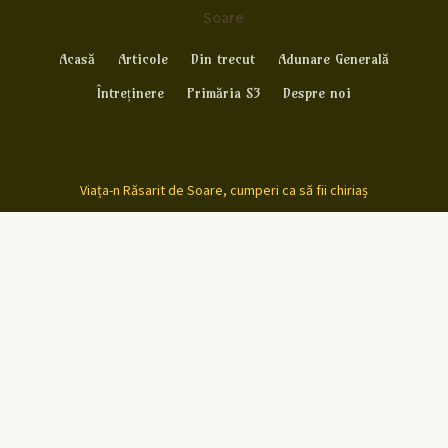
Soare
Acasă
Articole
Din trecut
Adunare Generală
Întreținere
Primăria S3
Despre noi
Viața-n Răsarit de Soare, cumperi ca să fii chiriaș