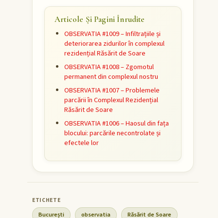
Articole Și Pagini Înrudite
OBSERVATIA #1009 – Infiltrațiile și
deteriorarea zidurilor în complexul
rezidențial Răsărit de Soare
OBSERVATIA #1008 – Zgomotul
permanent din complexul nostru
OBSERVATIA #1007 – Problemele
parcării în Complexul Rezidențial
Răsărit de Soare
OBSERVATIA #1006 – Haosul din fața
blocului: parcările necontrolate și
efectele lor
București
observatia
Răsărit de Soare