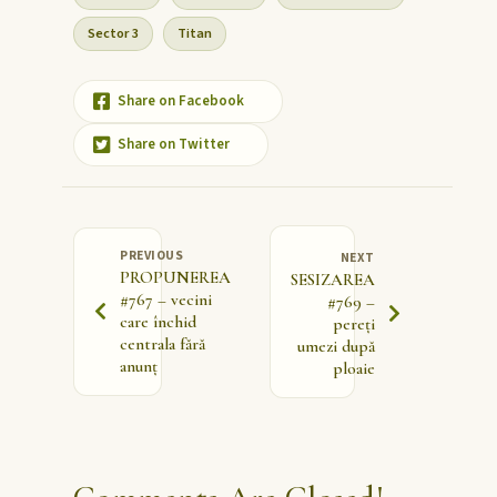
Sector 3
Titan
Share on Facebook
Share on Twitter
PREVIOUS
NEXT
PROPUNEREA
SESIZAREA
#767 – vecini
#769 –
care închid
pereți
centrala fără
umezi după
anunț
ploaie