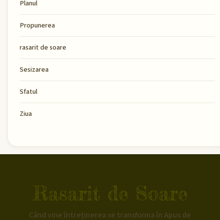
Planul
Propunerea
rasarit de soare
Sesizarea
Sfatul
Ziua
Rasarit de Soare
Când vine întreținerea se transforma în Apus de