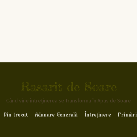
Rasarit de Soare
Când vine întreținerea se transforma în Apus de Soare
Din trecut
Adunare Generală
Întreținere
Primări