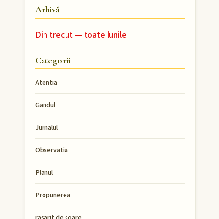
Arhivă
Din trecut — toate lunile
Categorii
Atentia
Gandul
Jurnalul
Observatia
Planul
Propunerea
rasarit de soare