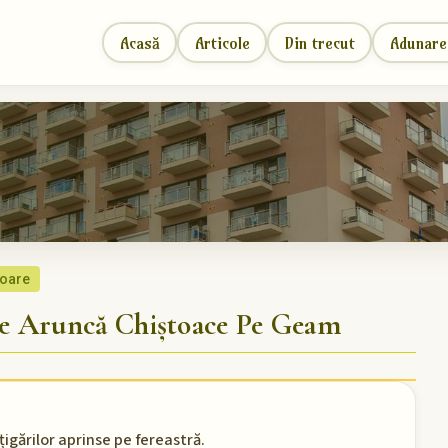
Acasă
Articole
Din trecut
Adunare
soare
e Aruncă Chiștoace Pe Geam
țigărilor aprinse pe fereastră.