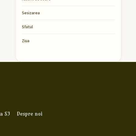
Sesizarea
Sfatul
Ziua
a S3
Despre noi