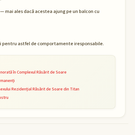
u — mai ales dacă acestea ajung pe un balcon cu
uni pentru astfel de comportamente iresponsabile.
norată în Complexul Răsărit de Soare
rmanenți
ului Rezidențial Răsărit de Soare din Titan
ostru