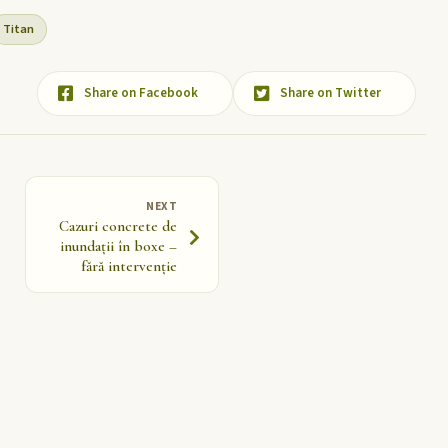
Titan
Share on Facebook
Share on Twitter
NEXT
Cazuri concrete de
inundații în boxe –
fără intervenție