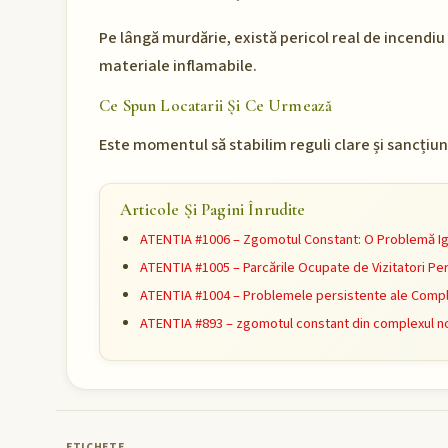
Pe lângă murdărie, există pericol real de incendi
materiale inflamabile.
Ce Spun Locatarii Și Ce Urmează
Este momentul să stabilim reguli clare și sancți
Articole Și Pagini Înrudite
ATENTIA #1006 – Zgomotul Constant: O Problemă Ig
ATENTIA #1005 – Parcările Ocupate de Vizitatori Pe
ATENTIA #1004 – Problemele persistente ale Complex
ATENTIA #893 – zgomotul constant din complexul n