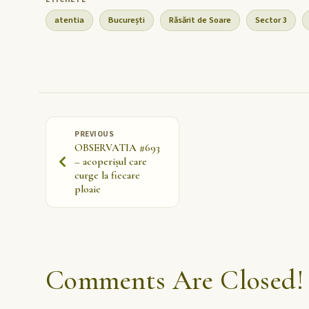
atentia
București
Răsărit de Soare
Sector 3
PREVIOUS
OBSERVATIA #693
– acoperișul care
curge la fiecare
ploaie
Comments Are Closed!