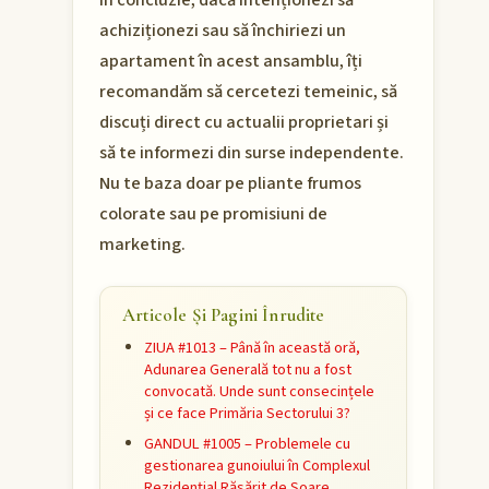
În concluzie, dacă intenționezi să
achiziționezi sau să închiriezi un
apartament în acest ansamblu, îți
recomandăm să cercetezi temeinic, să
discuți direct cu actualii proprietari și
să te informezi din surse independente.
Nu te baza doar pe pliante frumos
colorate sau pe promisiuni de
marketing.
Articole Și Pagini Înrudite
ZIUA #1013 – Până în această oră,
Adunarea Generală tot nu a fost
convocată. Unde sunt consecințele
și ce face Primăria Sectorului 3?
GANDUL #1005 – Problemele cu
gestionarea gunoiului în Complexul
Rezidențial Răsărit de Soare