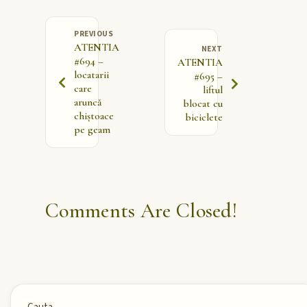
PREVIOUS
ATENTIA
NEXT
#694 –
ATENTIA
locatarii
#695 –
care
liftul
aruncă
blocat cu
chiștoace
biciclete
pe geam
Comments Are Closed!