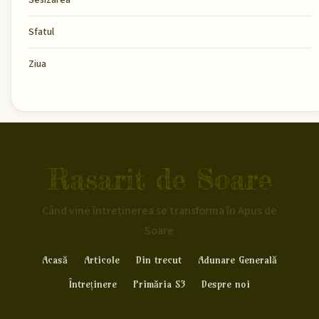
Sfatul
Ziua
Rasarit de Soare
Când vine întreținerea se transforma în Apus de
Soare
Acasă
Articole
Din trecut
Adunare Generală
Întreținere
Primăria S3
Despre noi