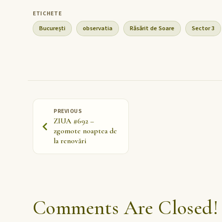
București
observatia
Răsărit de Soare
Sector 3
PREVIOUS
ZIUA #692 –
zgomote noaptea de
la renovări
Comments Are Closed!