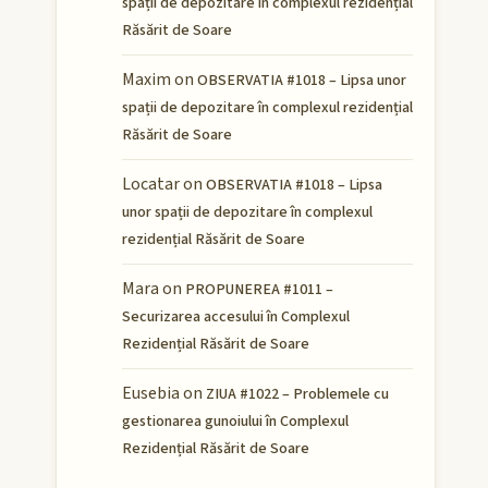
spații de depozitare în complexul rezidențial
Răsărit de Soare
Maxim
on
OBSERVATIA #1018 – Lipsa unor
spații de depozitare în complexul rezidențial
Răsărit de Soare
Locatar
on
OBSERVATIA #1018 – Lipsa
unor spații de depozitare în complexul
rezidențial Răsărit de Soare
Mara
on
PROPUNEREA #1011 –
Securizarea accesului în Complexul
Rezidențial Răsărit de Soare
Eusebia
on
ZIUA #1022 – Problemele cu
gestionarea gunoiului în Complexul
Rezidențial Răsărit de Soare