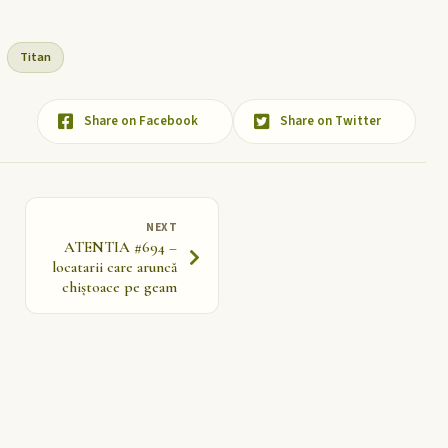
Titan
Share on Facebook
Share on Twitter
NEXT
ATENTIA #694 –
locatarii care aruncă
chiștoace pe geam