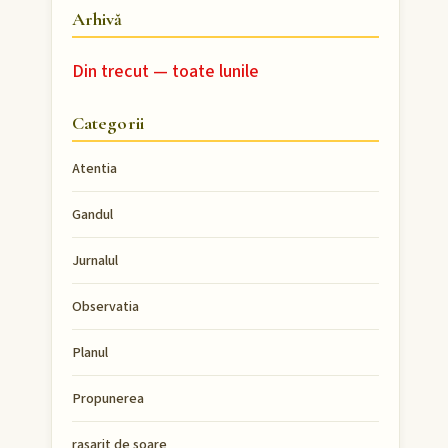
Arhivă
Din trecut — toate lunile
Categorii
Atentia
Gandul
Jurnalul
Observatia
Planul
Propunerea
rasarit de soare