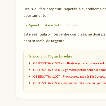
Deși s-au făcut reparații superficiale, problema p
apartamente.
Ce Spun Locatarii Și Ce Urmează
Este esențială o intervenție completă, nu doar peti
pentru astfel de urgențe.
Articole Și Pagini Înrudite
OBSERVATIA #1009 – Infiltrațiile și deteriorarea zidu
OBSERVATIA #1008 – Zgomotul permanent din compl
OBSERVATIA #1007 – Problemele parcării în Complex
OBSERVATIA #1006 – Haosul din fața blocului: parcări