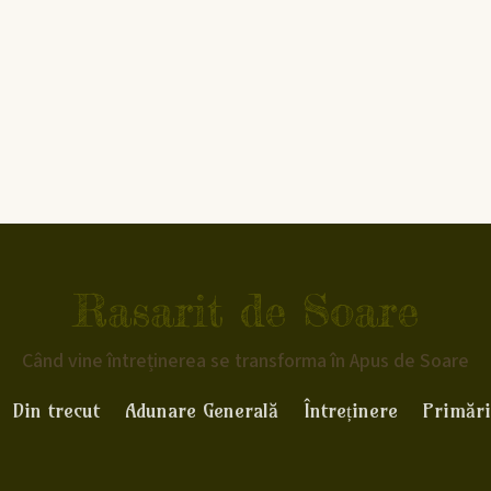
Rasarit de Soare
Când vine întreținerea se transforma în Apus de Soare
Din trecut
Adunare Generală
Întreținere
Primări