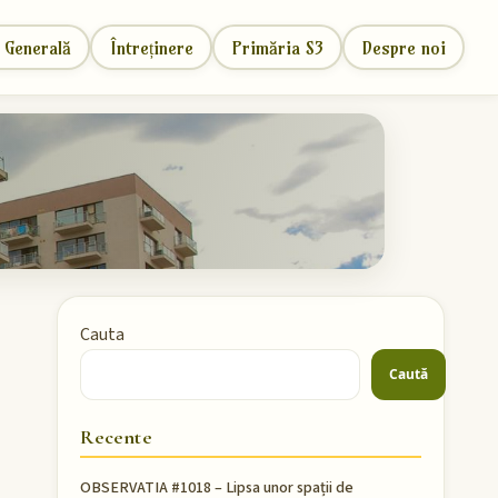
 Generală
Întreținere
Primăria S3
Despre noi
Cauta
Caută
Recente
OBSERVATIA #1018 – Lipsa unor spații de