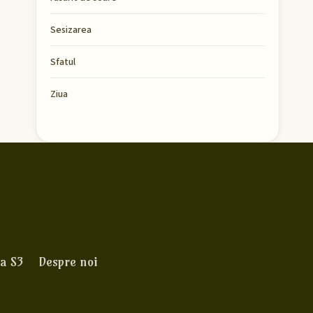
Sesizarea
Sfatul
Ziua
a S3
Despre noi