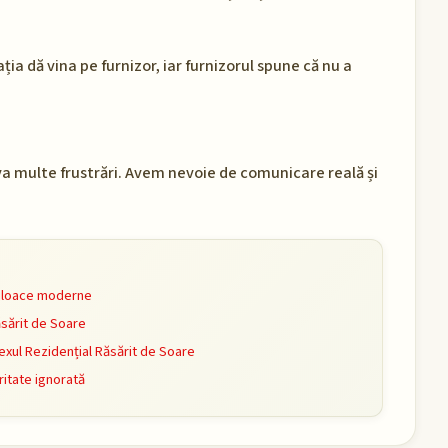
ția dă vina pe furnizor, iar furnizorul spune că nu a
olva multe frustrări. Avem nevoie de comunicare reală și
mijloace moderne
ăsărit de Soare
xul Rezidențial Răsărit de Soare
ritate ignorată