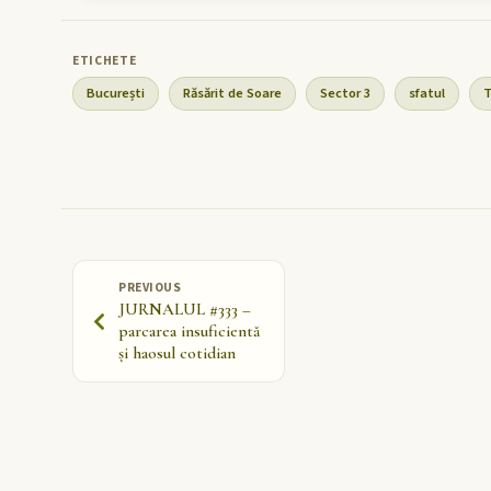
București
Răsărit de Soare
Sector 3
sfatul
T
PREVIOUS
JURNALUL #333 –
parcarea insuficientă
și haosul cotidian