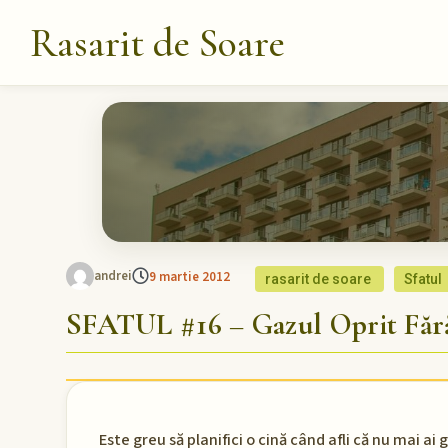
Rasarit de Soare
andrei
9 martie 2012
rasarit de soare
Sfatul
SFATUL #16 – Gazul Oprit Făr
Este greu să planifici o cină când afli că nu mai ai