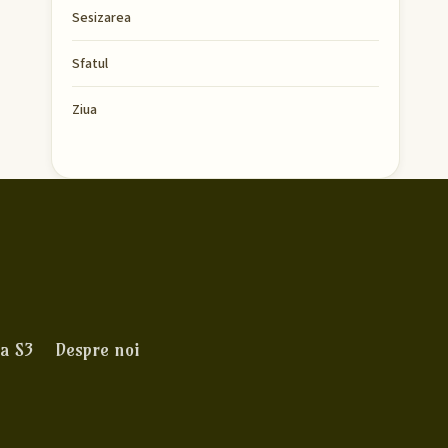
Sesizarea
Sfatul
Ziua
a S3
Despre noi