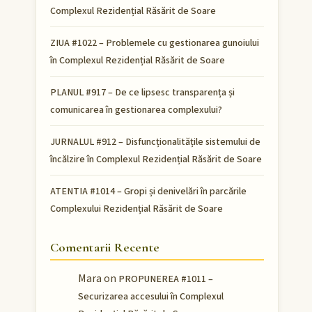
Complexul Rezidențial Răsărit de Soare
ZIUA #1022 – Problemele cu gestionarea gunoiului
în Complexul Rezidențial Răsărit de Soare
PLANUL #917 – De ce lipsesc transparența și
comunicarea în gestionarea complexului?
JURNALUL #912 – Disfuncționalitățile sistemului de
încălzire în Complexul Rezidențial Răsărit de Soare
ATENTIA #1014 – Gropi și denivelări în parcările
Complexului Rezidențial Răsărit de Soare
Comentarii Recente
Mara
on
PROPUNEREA #1011 –
Securizarea accesului în Complexul