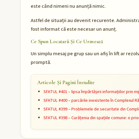
este când nimeni nu anunță nimic.
Astfel de situații au devenit recurente. Administra
fost informat că este necesar un anunț.
Ce Spun Locatarii Și Ce Urmează
Un simplu mesaj pe grup sau un afiș în lift ar rez
promptă.
Articole Și Pagini Înrudite
SFATUL #401 – lipsa împărtășirii informațiilor prin 
SFATUL #400 – parcările inexistente în Complexul R
SFATUL #399 – Problemele de securitate din Comple
SFATUL #398 – Curățenia din spațiile comune: o prio