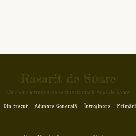
Rasarit de Soare
Când vine întreținerea se transforma în Apus de Soare
Din trecut
Adunare Generală
Întreținere
Primări