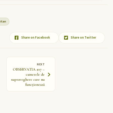
itan
Share on Facebook
Share on Twitter
NEXT
OBSERVATIA #17 –
camerele de
supraveghere care nu
funcționează