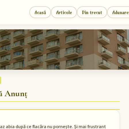
Acasă
Articole
Din trecut
Adunare
ă Anunț
 gaz abia după ce flacăra nu pornește. Și mai frustrant