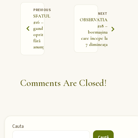
PREVIOUS
NEXT
SFATUL
OBSERVATIA
#16 –
#18 –
gazul
bormașina
oprit
care începe la
fără
7 dimineața
anunț
Comments Are Closed!
Cauta
Caută