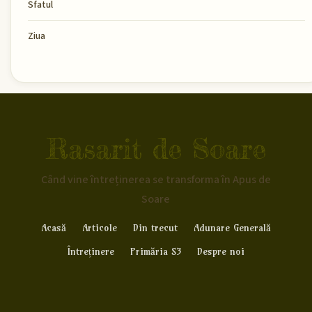
Sfatul
Ziua
Rasarit de Soare
Când vine întreținerea se transforma în Apus de
Soare
Acasă
Articole
Din trecut
Adunare Generală
Întreținere
Primăria S3
Despre noi