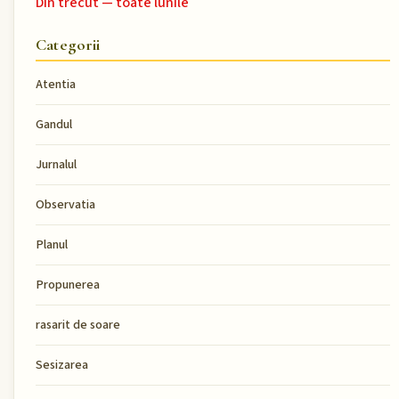
Din trecut — toate lunile
Categorii
Atentia
Gandul
Jurnalul
Observatia
Planul
Propunerea
rasarit de soare
Sesizarea