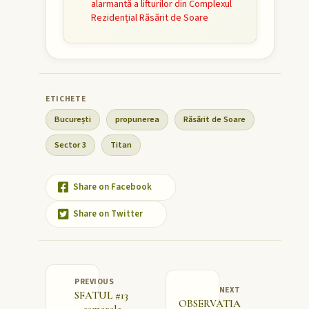
alarmantă a lifturilor din Complexul
Rezidențial Răsărit de Soare
București
propunerea
Răsărit de Soare
Sector 3
Titan
Share on Facebook
Share on Twitter
PREVIOUS
NEXT
SFATUL #13
OBSERVATIA
– camerele