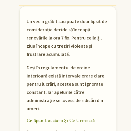
Un vecin grăbit sau poate doar lipsit de
considerație decide să înceapă
renovările la ora 7 fix. Pentru ceilalți,
ziua începe cu treziri violente și
frustrare acumulată.
Deși în regulamentul de ordine
interioară există intervale orare clare
pentru lucrări, acestea sunt ignorate
constant. Iar apelurile către
administrație se lovesc de ridicări din
umeri.
Ce Spun Locatarii Și Ce Urmează