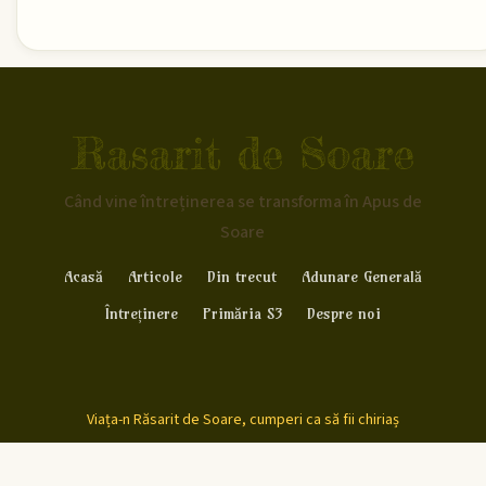
Rasarit de Soare
Când vine întreținerea se transforma în Apus de
Soare
Acasă
Articole
Din trecut
Adunare Generală
Întreținere
Primăria S3
Despre noi
Viața-n Răsarit de Soare, cumperi ca să fii chiriaș