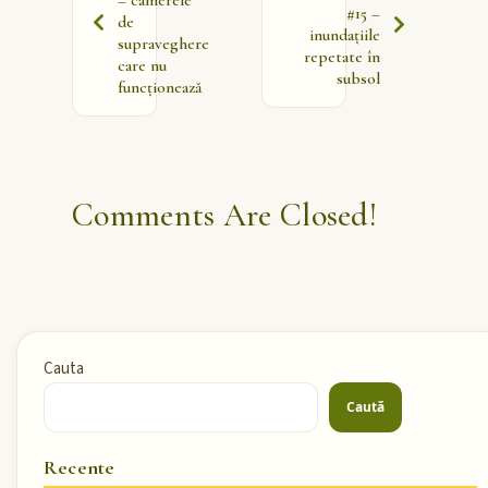
#15 –
de
inundațiile
supraveghere
repetate în
care nu
subsol
funcționează
Comments Are Closed!
Cauta
Caută
Recente