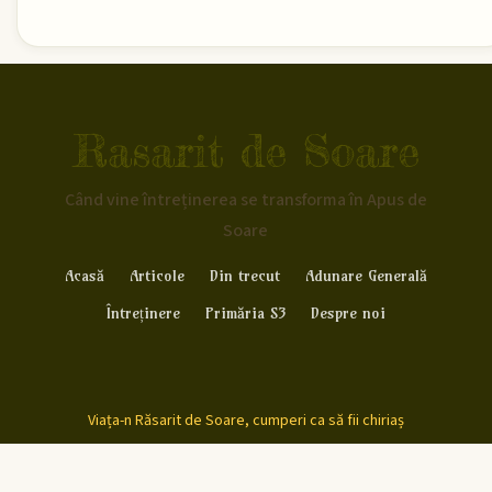
Rasarit de Soare
Când vine întreținerea se transforma în Apus de
Soare
Acasă
Articole
Din trecut
Adunare Generală
Întreținere
Primăria S3
Despre noi
Viața-n Răsarit de Soare, cumperi ca să fii chiriaș