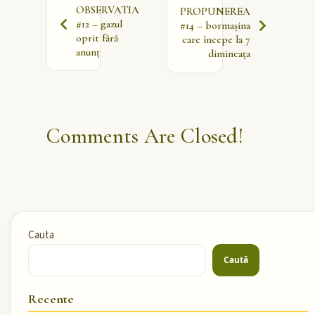
OBSERVATIA
PROPUNEREA
#12 – gazul
#14 – bormașina
oprit fără
care începe la 7
anunț
dimineața
Comments Are Closed!
Cauta
Caută
Recente