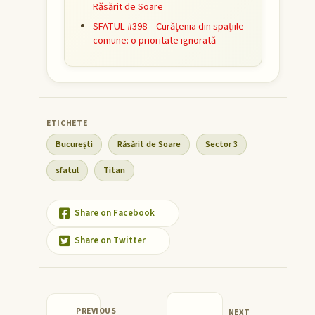
Răsărit de Soare
SFATUL #398 – Curățenia din spațiile
comune: o prioritate ignorată
București
Răsărit de Soare
Sector 3
sfatul
Titan
Share on Facebook
Share on Twitter
PREVIOUS
NEXT