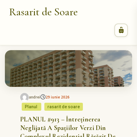
Rasarit de Soare
andrei
29 iunie 2026
Planul
rasarit de soare
PLANUL #913 – Întreținerea
Neglijată A Spațiilor Verzi Din
Complexul Rezidențial Răsărit De