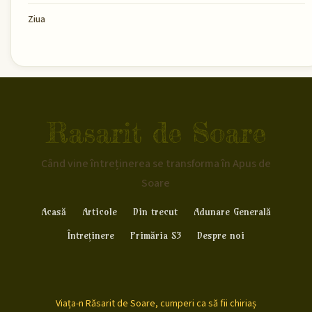
Ziua
Rasarit de Soare
Când vine întreținerea se transforma în Apus de
Soare
Acasă
Articole
Din trecut
Adunare Generală
Întreținere
Primăria S3
Despre noi
Viața-n Răsarit de Soare, cumperi ca să fii chiriaș