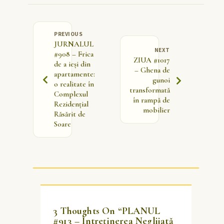
PREVIOUS
JURNALUL
NEXT
#908 – Frica
ZIUA #1017
de a ieși din
– Ghena de
apartamente:
gunoi
o realitate în
transformată
Complexul
în rampă de
Rezidențial
mobilier
Răsărit de
Soare
3 Thoughts On “
PLANUL
#913 – Întreținerea Neglijată