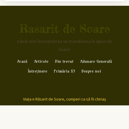
Rasarit de Soare
Când vine întreținerea se transforma în Apus de
Soare
Acasă
Articole
Din trecut
Adunare Generală
Întreținere
Primăria S3
Despre noi
Viața-n Răsarit de Soare, cumperi ca să fii chiriaș