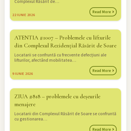
Complexul Răsărit de…
Read More
22
IUNIE 2026
ATENTIA #1007 – Problemele cu lifturile
din Complexul Rezidențial Răsărit de Soare
Locatarii se confruntă cu frecvente defecțiuni ale
lifturilor, afectând mobilitatea…
Read More
9
IUNIE 2026
ZIUA #818 – problemele cu deșeurile
menajere
Locatarii din Complexul Răsărit de Soare se confruntă
cu gestionarea…
Read More