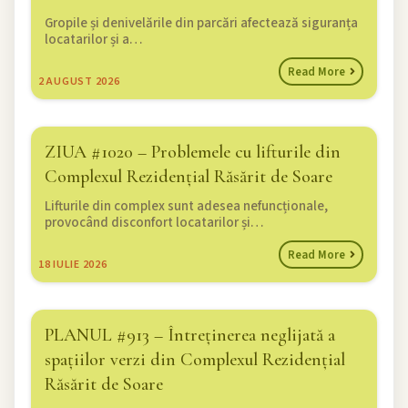
Gropile și denivelările din parcări afectează siguranța
locatarilor și a…
Read More
2
AUGUST 2026
ZIUA #1020 – Problemele cu lifturile din
Complexul Rezidențial Răsărit de Soare
Lifturile din complex sunt adesea nefuncționale,
provocând disconfort locatarilor și…
Read More
18
IULIE 2026
PLANUL #913 – Întreținerea neglijată a
spațiilor verzi din Complexul Rezidențial
Răsărit de Soare