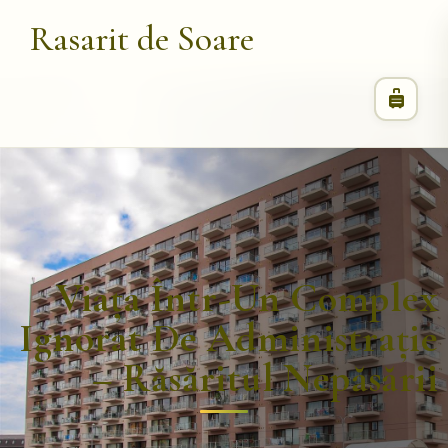
Rasarit de Soare
Viața Într-Un Complex
Ignorat De Administrație
– Răsăritul Nepăsării