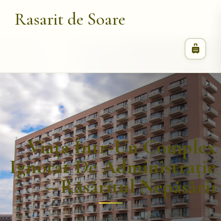
Rasarit de Soare
Viața Într-Un Complex
Ignorat De Administrație
– Răsăritul Nepăsării