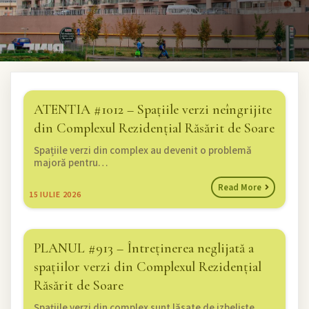
ATENTIA #1012 – Spațiile verzi neîngrijite
din Complexul Rezidențial Răsărit de Soare
Spațiile verzi din complex au devenit o problemă
majoră pentru…
Read More
15
IULIE 2026
PLANUL #913 – Întreținerea neglijată a
spațiilor verzi din Complexul Rezidențial
Răsărit de Soare
Spațiile verzi din complex sunt lăsate de izbeliște,