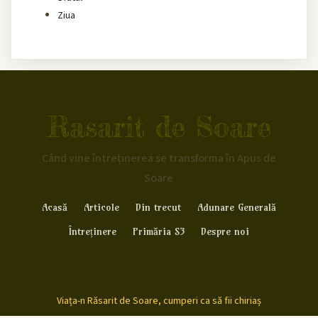
Ziua
Rasarit de Soare
Când vine întreținerea se transforma în Apus de
Soare
Acasă
Articole
Din trecut
Adunare Generală
Întreținere
Primăria S3
Despre noi
Viața-n Răsarit de Soare, cumperi ca să fii chiriaș