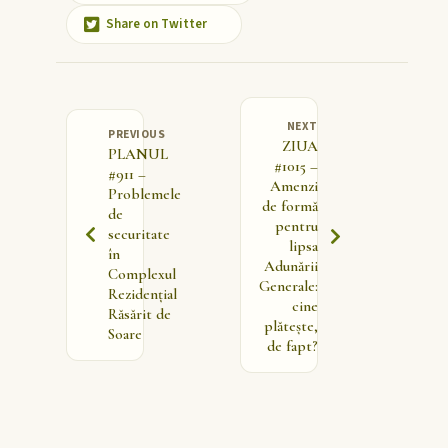
Share on Twitter
NEXT
PREVIOUS
ZIUA
PLANUL
#1015 –
#911 –
Amenzi
Problemele
de formă
de
pentru
securitate
lipsa
în
Adunării
Complexul
Generale:
Rezidențial
cine
Răsărit de
plătește,
Soare
de fapt?