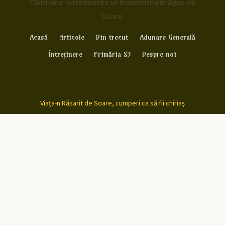
Când vine întreținerea se transforma în Apus de
Soare
Acasă
Articole
Din trecut
Adunare Generală
Întreținere
Primăria S3
Despre noi
Viața-n Răsarit de Soare, cumperi ca să fii chiriaș