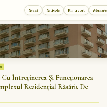
Acasă
Articole
Din trecut
Adunare
re
u Întreținerea Și Funcționarea
mplexul Rezidențial Răsărit De