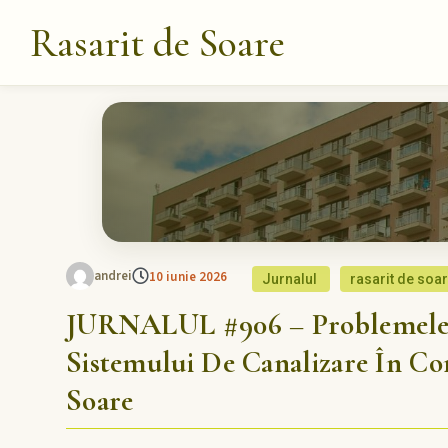
Rasarit de Soare
andrei
10 iunie 2026
Jurnalul
rasarit de soa
JURNALUL #906 – Problemele C
Sistemului De Canalizare În Co
Soare