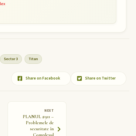
plex
Sector 3
Titan
Share on Facebook
Share on Twitter
NEXT
PLANUL #911 –
Problemele de
securitate în
Complexul