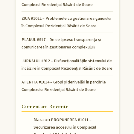
Complexul Rezidențial Răsărit de Soare
ZIUA #1022 – Problemele cu gestionarea gunoiului
în Complexul Rezidențial Răsărit de Soare
PLANUL #917 – De ce lipsesc transparența și
comunicarea în gestionarea complexului?
JURNALUL #912 – Disfuncționalitățile sistemului de
încălzire în Complexul Rezidențial Răsărit de Soare
ATENTIA #1014 – Gropi și denivelări în parcările
Complexului Rezidențial Răsărit de Soare
Comentarii Recente
Mara
on
PROPUNEREA #1011 –
Securizarea accesului în Complexul