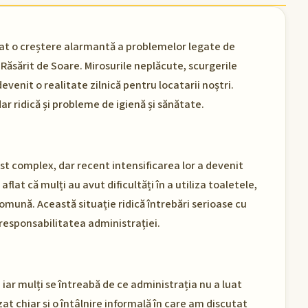
vat o creștere alarmantă a problemelor legate de
Răsărit de Soare. Mirosurile neplăcute, scurgerile
devenit o realitate zilnică pentru locatarii noștri.
ar ridică și probleme de igienă și sănătate.
t complex, dar recent intensificarea lor a devenit
aflat că mulți au avut dificultăți în a utiliza toaletele,
comună. Această situație ridică întrebări serioase cu
a responsabilitatea administrației.
iar mulți se întreabă de ce administrația nu a luat
t chiar și o întâlnire informală în care am discutat