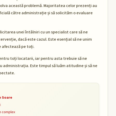
lva această problemă. Majoritatea celor prezenți au
icială către administrație și să solicităm o evaluare
icitarea unei întâlniri cu un specialist care să ne
ntervenție, dacă este cazul. Este esențial să ne unim
 afectează pe toți.
ntru toți locatarii, iar pentru asta trebuie să ne
 administrația. Este timpul să luăm atitudine și să ne
spectate.
de Soare
i
in complex