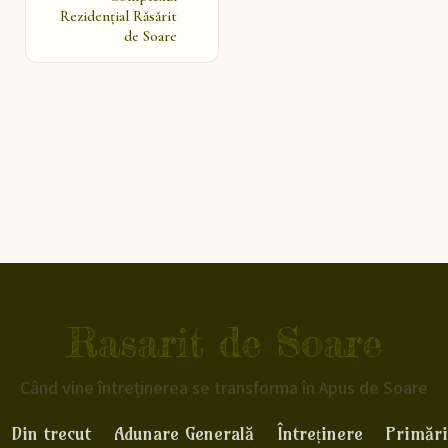
Rezidențial Răsărit
de Soare
Rasarit de Soare
Când vine întreținerea se transforma în Apus de Soare
Din trecut
Adunare Generală
Întreținere
Primări