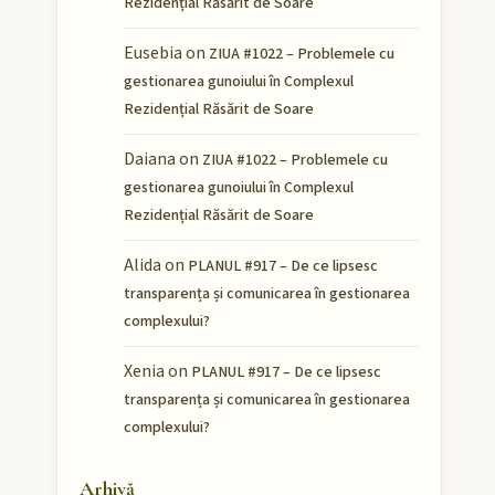
Rezidențial Răsărit de Soare
Eusebia
on
ZIUA #1022 – Problemele cu
gestionarea gunoiului în Complexul
Rezidențial Răsărit de Soare
Daiana
on
ZIUA #1022 – Problemele cu
gestionarea gunoiului în Complexul
Rezidențial Răsărit de Soare
Alida
on
PLANUL #917 – De ce lipsesc
transparența și comunicarea în gestionarea
complexului?
Xenia
on
PLANUL #917 – De ce lipsesc
transparența și comunicarea în gestionarea
complexului?
Arhivă