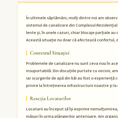
În ultimele săptămâni, mulți dintre noi am obser
sistemul de canalizare din Complexul Rezidențial 
lente și, în unele cazuri, chiar blocaje parțiale au 
Această situație nu doar că afectează confortul, d
Contextul Situației
Problemele de canalizare nu sunt ceva nou în aces
insuportabilă. Din discuțiile purtate cu vecinii, am 
iar scurgerile de apă din băi au fost o experiență 
privire la întreținerea infrastructurii noastre și l
Reacția Locatarilor
Locatarii au început să își exprime nemulțumirea, 
măsuri în urma plângerilor anterioare. Am organiza