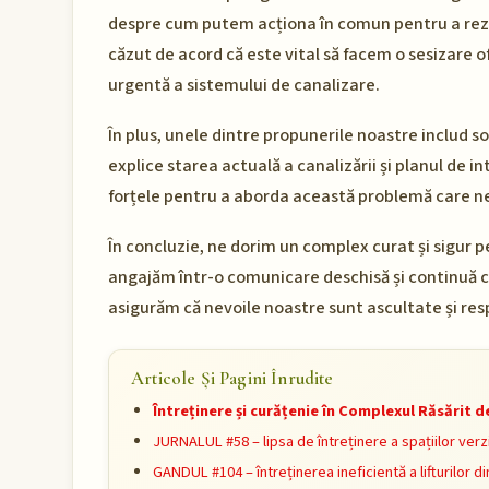
despre cum putem acționa în comun pentru a rezo
căzut de acord că este vital să facem o sesizare of
urgentă a sistemului de canalizare.
În plus, unele dintre propunerile noastre includ sol
explice starea actuală a canalizării și planul de i
forțele pentru a aborda această problemă care ne
În concluzie, ne dorim un complex curat și sigur pe
angajăm într-o comunicare deschisă și continuă cu
asigurăm că nevoile noastre sunt ascultate și re
Articole Și Pagini Înrudite
Întreținere și curățenie în Complexul Răsărit 
JURNALUL #58 – lipsa de întreținere a spațiilor verz
GANDUL #104 – întreținerea ineficientă a lifturilor d