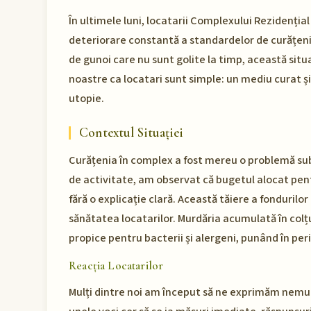
În ultimele luni, locatarii Complexului Rezidențial
deteriorare constantă a standardelor de curățenie
de gunoi care nu sunt golite la timp, această situa
noastre ca locatari sunt simple: un mediu curat și
utopie.
Contextul Situației
Curățenia în complex a fost mereu o problemă sub
de activitate, am observat că bugetul alocat pentr
fără o explicație clară. Această tăiere a fondurilor
sănătatea locatarilor. Murdăria acumulată în colțu
propice pentru bacterii și alergeni, punând în per
Reacția Locatarilor
Mulți dintre noi am început să ne exprimăm nemulț