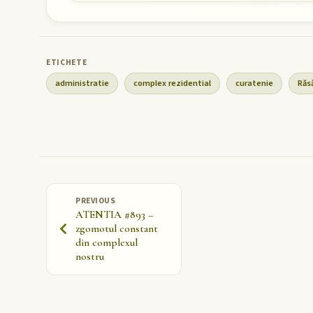
administratie
complex rezidential
curatenie
Răs
PREVIOUS
ATENTIA #893 –
zgomotul constant
din complexul
nostru