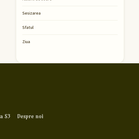
Sesizarea
Sfatul
Ziua
a S3
Despre noi