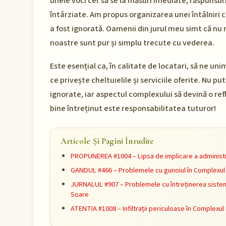
unele voci cer să se ia măsuri imediate, răspunsuri
întârziate. Am propus organizarea unei întâlniri 
a fost ignorată. Oamenii din jurul meu simt că nu 
noastre sunt pur și simplu trecute cu vederea.
Este esențial ca, în calitate de locatari, să ne u
ce privește cheltuielile și serviciile oferite. Nu 
ignorate, iar aspectul complexului să devină o ref
bine întreținut este responsabilitatea tuturor!
Articole Și Pagini Înrudite
PROPUNEREA #1004 – Lipsa de implicare a administr
GANDUL #466 – Problemele cu gunoiul în Complexul 
JURNALUL #907 – Problemele cu întreținerea sistemu
Soare
ATENTIA #1008 – Infiltrații periculoase în Complexul