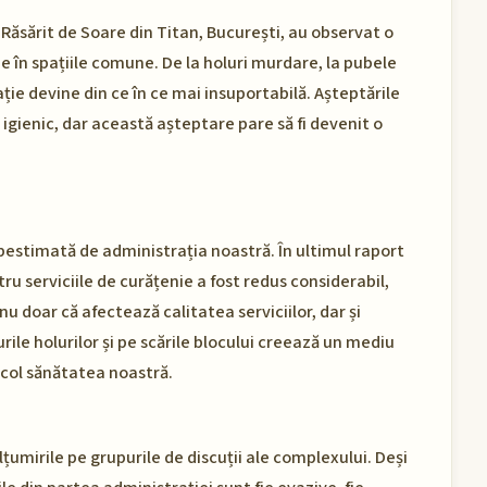
 Răsărit de Soare din Titan, București, au observat o
 în spațiile comune. De la holuri murdare, la pubele
ție devine din ce în ce mai insuportabilă. Așteptările
 igienic, dar această așteptare pare să fi devenit o
estimată de administrația noastră. În ultimul raport
u serviciile de curățenie a fost redus considerabil,
 nu doar că afectează calitatea serviciilor, dar și
rile holurilor și pe scările blocului creează un mediu
icol sănătatea noastră.
umirile pe grupurile de discuții ale complexului. Deși