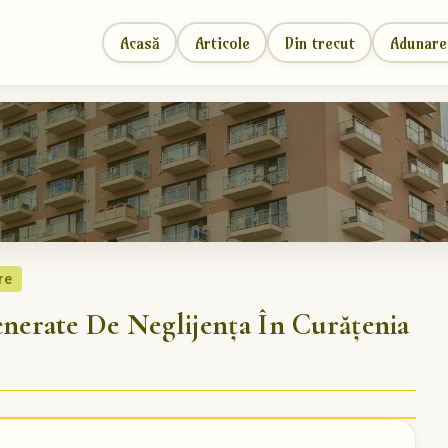
Acasă
Articole
Din trecut
Adunare
re
erate De Neglijența În Curățenia