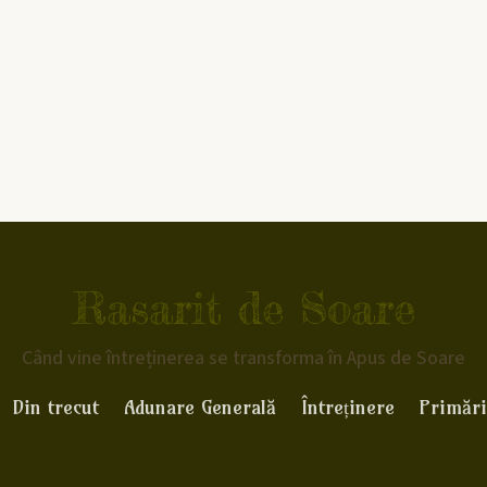
Rasarit de Soare
Când vine întreținerea se transforma în Apus de Soare
Din trecut
Adunare Generală
Întreținere
Primări