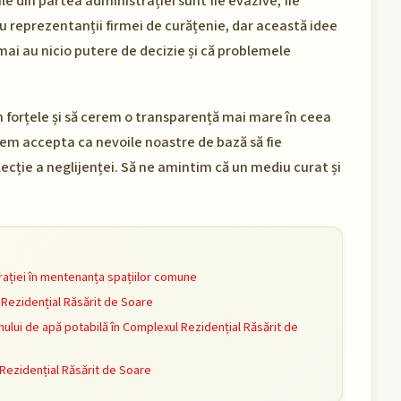
le din partea administrației sunt fie evazive, fie
cu reprezentanții firmei de curățenie, dar această idee
mai au nicio putere de decizie și că problemele
nim forțele și să cerem o transparență mai mare în ceea
putem accepta ca nevoile noastre de bază să fie
lecție a neglijenței. Să ne amintim că un mediu curat și
ației în mentenanța spațiilor comune
Rezidențial Răsărit de Soare
lui de apă potabilă în Complexul Rezidențial Răsărit de
 Rezidențial Răsărit de Soare