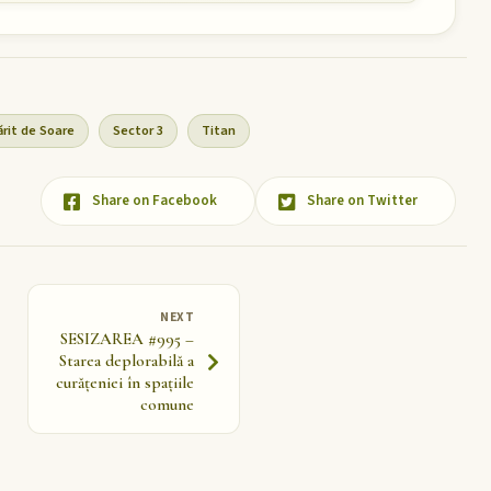
ărit de Soare
Sector 3
Titan
Share on Facebook
Share on Twitter
NEXT
SESIZAREA #995 –
Starea deplorabilă a
curățeniei în spațiile
comune