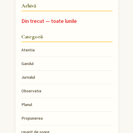
Arhivă
Din trecut — toate lunile
Categorii
Atentia
Gandul
Jurnalul
Observatia
Planul
Propunerea
rasarit de soare