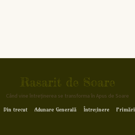
Rasarit de Soare
Când vine întreținerea se transforma în Apus de Soare
Din trecut
Adunare Generală
Întreținere
Primări