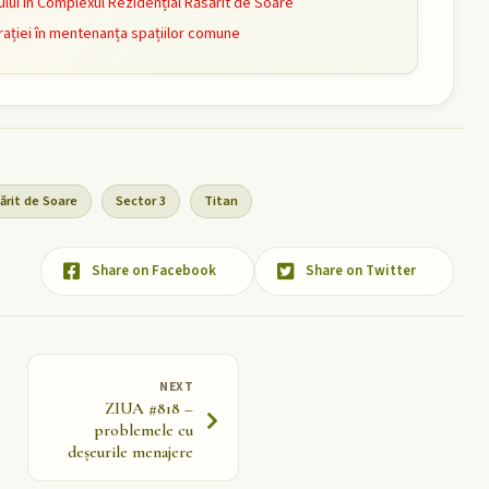
ui în Complexul Rezidențial Răsărit de Soare
ației în mentenanța spațiilor comune
ărit de Soare
Sector 3
Titan
Share on Facebook
Share on Twitter
NEXT
ZIUA #818 –
problemele cu
deșeurile menajere