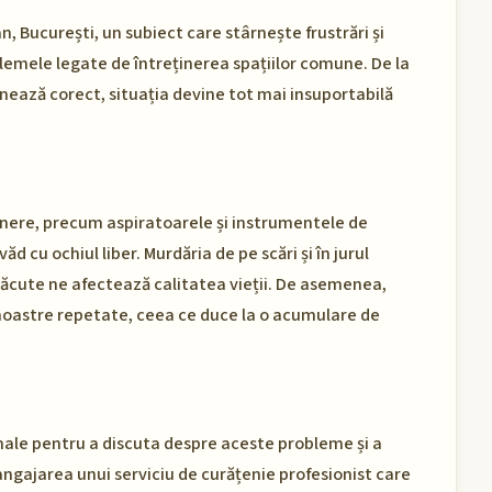
n, București, un subiect care stârnește frustrări și
emele legate de întreținerea spațiilor comune. De la
nează corect, situația devine tot mai insuportabilă
nere, precum aspiratoarele și instrumentele de
ăd cu ochiul liber. Murdăria de pe scări și în jurul
eplăcute ne afectează calitatea vieții. De asemenea,
e noastre repetate, ceea ce duce la o acumulare de
rmale pentru a discuta despre aceste probleme și a
angajarea unui serviciu de curățenie profesionist care