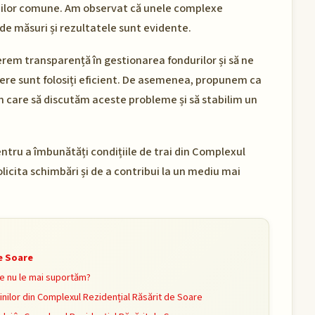
ațiilor comune. Am observat că unele complexe
de măsuri și rezultatele sunt evidente.
erem transparență în gestionarea fondurilor și să ne
inere sunt folosiți eficient. De asemenea, propunem ca
n care să discutăm aceste probleme și să stabilim un
ntru a îmbunătăți condițiile de trai din Complexul
licita schimbări și de a contribui la un mediu mai
de Soare
e nu le mai suportăm?
nilor din Complexul Rezidențial Răsărit de Soare