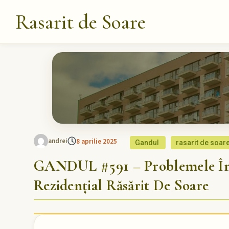
Rasarit de Soare
andrei
8 aprilie 2025
Gandul
rasarit de soar
GANDUL #591 – Problemele Înt
Rezidențial Răsărit De Soare