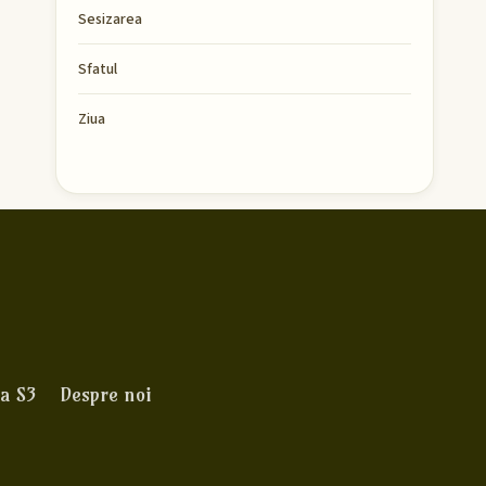
Sesizarea
Sfatul
Ziua
a S3
Despre noi