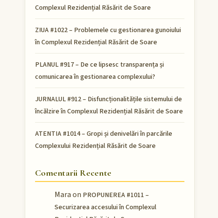
Complexul Rezidențial Răsărit de Soare
ZIUA #1022 – Problemele cu gestionarea gunoiului
în Complexul Rezidențial Răsărit de Soare
PLANUL #917 – De ce lipsesc transparența și
comunicarea în gestionarea complexului?
JURNALUL #912 – Disfuncționalitățile sistemului de
încălzire în Complexul Rezidențial Răsărit de Soare
ATENTIA #1014 – Gropi și denivelări în parcările
Complexului Rezidențial Răsărit de Soare
Comentarii Recente
Mara
on
PROPUNEREA #1011 –
Securizarea accesului în Complexul