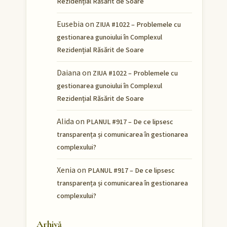
Rezidențial Răsărit de Soare
Eusebia
on
ZIUA #1022 – Problemele cu
gestionarea gunoiului în Complexul
Rezidențial Răsărit de Soare
Daiana
on
ZIUA #1022 – Problemele cu
gestionarea gunoiului în Complexul
Rezidențial Răsărit de Soare
Alida
on
PLANUL #917 – De ce lipsesc
transparența și comunicarea în gestionarea
complexului?
Xenia
on
PLANUL #917 – De ce lipsesc
transparența și comunicarea în gestionarea
complexului?
Arhivă