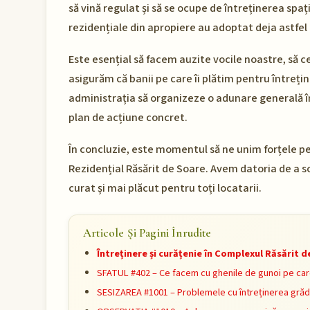
să vină regulat și să se ocupe de întreținerea sp
rezidențiale din apropiere au adoptat deja astfel 
Este esențial să facem auzite vocile noastre, să c
asigurăm că banii pe care îi plătim pentru întreț
administrația să organizeze o adunare generală î
plan de acțiune concret.
În concluzie, este momentul să ne unim forțele pe
Rezidențial Răsărit de Soare. Avem datoria de a so
curat și mai plăcut pentru toți locatarii.
Articole Și Pagini Înrudite
Întreținere și curățenie în Complexul Răsărit 
SFATUL #402 – Ce facem cu ghenile de gunoi pe car
SESIZAREA #1001 – Problemele cu întreținerea grădi