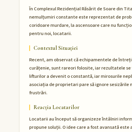
În Complexul Rezidențial Răsărit de Soare din Tita
nemulțumiri constante este reprezentat de probl
coridoare murdare, la ascensoare care nu funcțio
pentru noi, locatarii.
Contextul Situației
Recent, am observat că echipamentele de întreți
curățenie, sunt rareori folosite, iar rezultatele se v
lifturilor a devenit o constantă, iar mirosurile n
asociația de proprietari pare să ignore sesizăril
frustrări.
Reacția Locatarilor
Locatarii au început să organizeze întâlniri info
propune soluții. O idee care a fost avansată este 