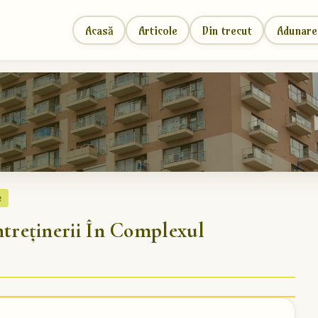
Acasă
Articole
Din trecut
Adunare
e
reținerii În Complexul