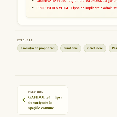
OBSERVATIA #1010 – Aglomerarea excesivă a gunoiul
PROPUNEREA #1004 – Lipsa de implicare a administr
asociația de proprietari
curatenie
intretinere
Răs
PREVIOUS
GANDUL #8 – lipsa
de curățenie în
spațiile comune