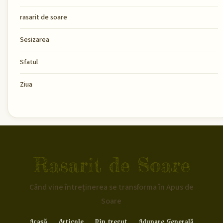
rasarit de soare
Sesizarea
Sfatul
Ziua
Rasarit de Soare
Când vine întreținerea se transforma în Apus de
Soare
Acasă
Articole
Din trecut
Adunare Generală