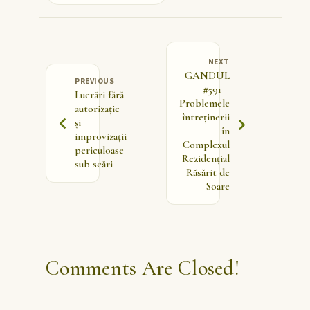
NEXT
GANDUL
PREVIOUS
#591 –
Lucrări fără
Problemele
autorizație
întreținerii
și
în
improvizații
Complexul
periculoase
Rezidențial
sub scări
Răsărit de
Soare
Comments Are Closed!