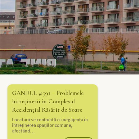
GANDUL #591 – Problemele
întreținerii în Complexul
Rezidențial Răsărit de Soare
Locatarii se confruntă cu neglijența în
întreținerea spațiilor comune,
afectând…