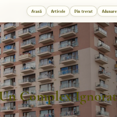
Acasă
Articole
Din trecut
Adunare
-Un Complex Ignorat