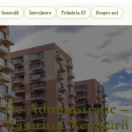
 Generală
Întreținere
Primăria S3
Despre noi
 De Administrație –
Răsăritul Nepăsării