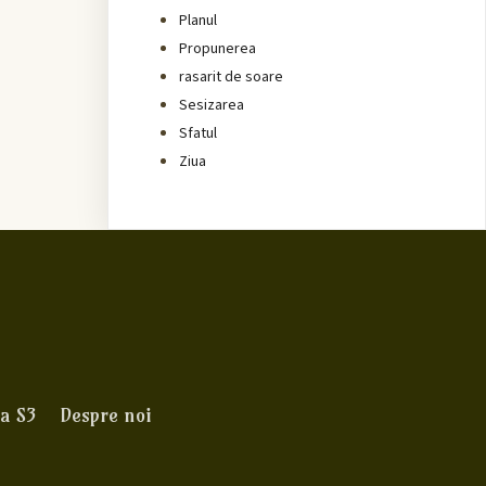
Planul
Propunerea
rasarit de soare
Sesizarea
Sfatul
Ziua
a S3
Despre noi