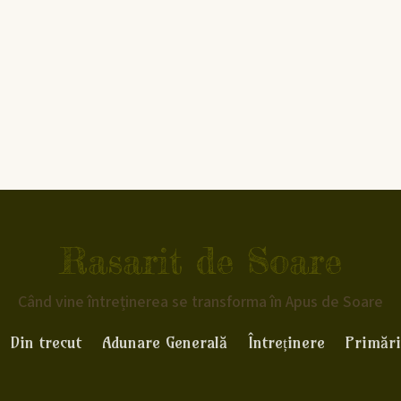
Rasarit de Soare
Când vine întreținerea se transforma în Apus de Soare
Din trecut
Adunare Generală
Întreținere
Primări