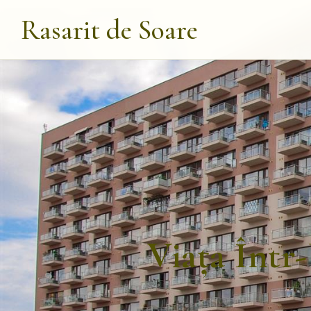
Rasarit de Soare
Viața Într