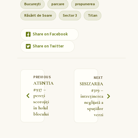
București
parcare
propunerea
Răsărit de Soare
Sector 3
Titan
Share on Facebook
Share on Twitter
PREVIOUS
NEXT
ATENTIA
SESIZAREA
#937 –
#319 –
pereți
întreținerea
scorojiți
neglijată a
în holul
spațiilor
blocului
verzi