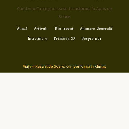
Când vine întreținerea se transforma în Apus de
Soare
Acasă
Articole
Din trecut
Adunare Generală
Întreținere
Primăria S3
Despre noi
Viața-n Răsarit de Soare, cumperi ca să fii chiriaș