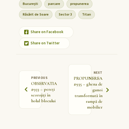
București
parcare
propunerea
Răsărit de Soare
Sector 3
Titan
Share on Facebook
Share on Twitter
NEXT
PREVIOUS
PROPUNEREA
OBSERVATIA
#935 – ghena de
#933 – pereți
gunoi
scorojiți în
transformată în
holul blocului
rampă de
mobilier