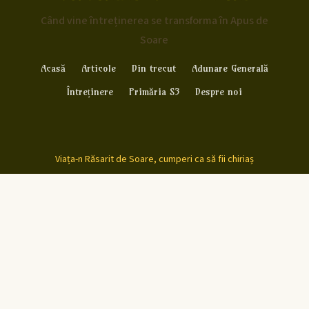
Când vine întreținerea se transforma în Apus de
Soare
Acasă
Articole
Din trecut
Adunare Generală
Întreținere
Primăria S3
Despre noi
Viața-n Răsarit de Soare, cumperi ca să fii chiriaș