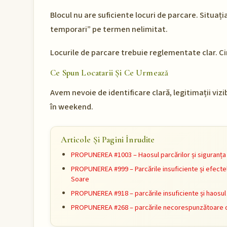
Blocul nu are suficiente locuri de parcare. Situați
temporari” pe termen nelimitat.
Locurile de parcare trebuie reglementate clar. Ci
Ce Spun Locatarii Și Ce Urmează
Avem nevoie de identificare clară, legitimații vizib
în weekend.
Articole Și Pagini Înrudite
PROPUNEREA #1003 – Haosul parcărilor și siguranța l
PROPUNEREA #999 – Parcările insuficiente și efectel
Soare
PROPUNEREA #918 – parcările insuficiente și haosul 
PROPUNEREA #268 – parcările necorespunzătoare 