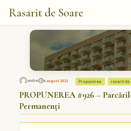
Rasarit de Soare
andrei
6 august 2023
Propunerea
rasarit de
PROPUNEREA #926 – Parcările 
Permanenți