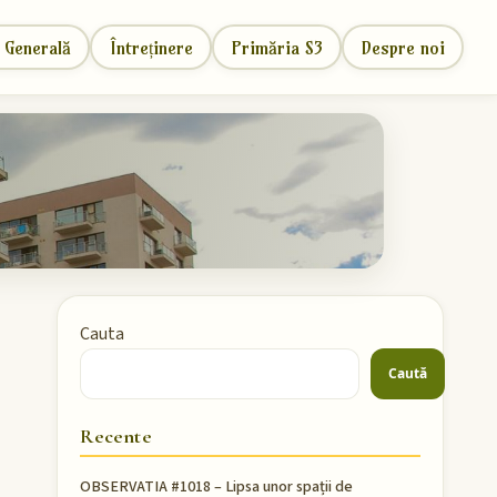
 Generală
Întreținere
Primăria S3
Despre noi
Cauta
Caută
Recente
OBSERVATIA #1018 – Lipsa unor spații de