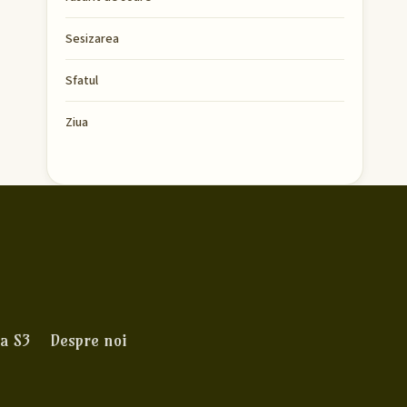
Sesizarea
Sfatul
Ziua
a S3
Despre noi