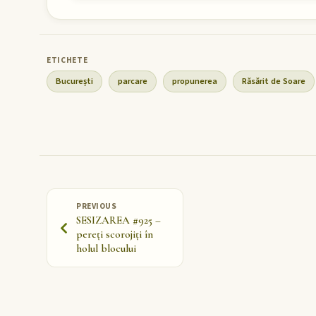
București
parcare
propunerea
Răsărit de Soare
PREVIOUS
SESIZAREA #925 –
pereți scorojiți în
holul blocului