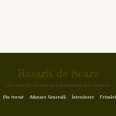
Rasarit de Soare
Când vine întreținerea se transforma în Apus de Soare
Din trecut
Adunare Generală
Întreținere
Primări