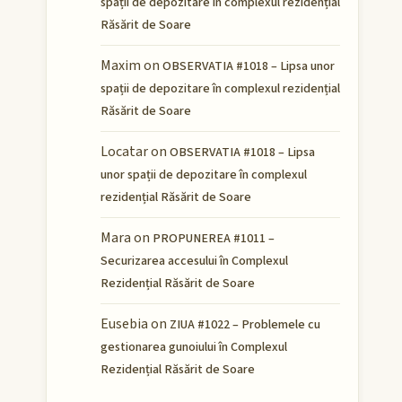
spații de depozitare în complexul rezidențial
Răsărit de Soare
Maxim
on
OBSERVATIA #1018 – Lipsa unor
spații de depozitare în complexul rezidențial
Răsărit de Soare
Locatar
on
OBSERVATIA #1018 – Lipsa
unor spații de depozitare în complexul
rezidențial Răsărit de Soare
Mara
on
PROPUNEREA #1011 –
Securizarea accesului în Complexul
Rezidențial Răsărit de Soare
Eusebia
on
ZIUA #1022 – Problemele cu
gestionarea gunoiului în Complexul
Rezidențial Răsărit de Soare