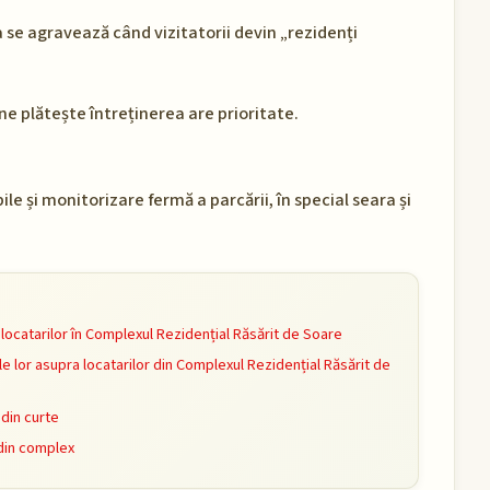
a se agravează când vizitatorii devin „rezidenți
ne plătește întreținerea are prioritate.
ile și monitorizare fermă a parcării, în special seara și
ocatarilor în Complexul Rezidențial Răsărit de Soare
e lor asupra locatarilor din Complexul Rezidențial Răsărit de
din curte
din complex