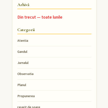
Arhivă
Din trecut — toate lunile
Categorii
Atentia
Gandul
Jurnalul
Observatia
Planul
Propunerea
rasarit de soare