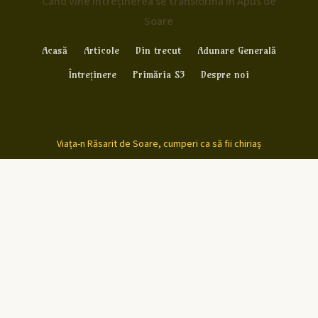
Când vine întreținerea se transforma în Apus de
Soare
Acasă
Articole
Din trecut
Adunare Generală
Întreținere
Primăria S3
Despre noi
Viața-n Răsarit de Soare, cumperi ca să fii chiriaș