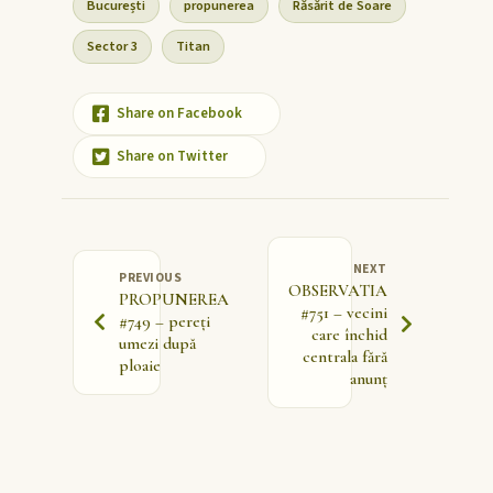
București
propunerea
Răsărit de Soare
Sector 3
Titan
Share on Facebook
Share on Twitter
NEXT
PREVIOUS
OBSERVATIA
PROPUNEREA
#751 – vecini
#749 – pereți
care închid
umezi după
centrala fără
ploaie
anunț