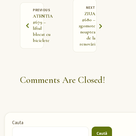
NEXT
PREVIOUS
ZIUA
ATENTIA
#680 –
#679 –
zgomote
liftul
noaptea
blocat cu
de la
biciclete
renovări
Comments Are Closed!
Cauta
Caută