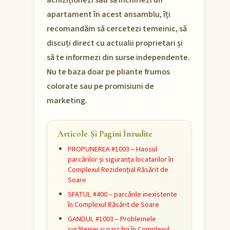
achiziționezi sau să închiriezi un
apartament în acest ansamblu, îți
recomandăm să cercetezi temeinic, să
discuți direct cu actualii proprietari și
să te informezi din surse independente.
Nu te baza doar pe pliante frumos
colorate sau pe promisiuni de
marketing.
Articole Și Pagini Înrudite
PROPUNEREA #1003 – Haosul
parcărilor și siguranța locatarilor în
Complexul Rezidențial Răsărit de
Soare
SFATUL #400 – parcările inexistente
în Complexul Răsărit de Soare
GANDUL #1003 – Problemele
curățeniei și parcării în Complexul