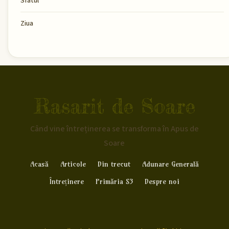
Sfatul
Ziua
Rasarit de Soare
Când vine întreținerea se transforma în Apus de
Soare
Acasă
Articole
Din trecut
Adunare Generală
Întreținere
Primăria S3
Despre noi