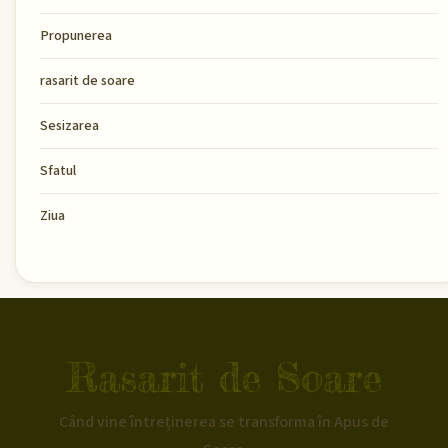
Propunerea
rasarit de soare
Sesizarea
Sfatul
Ziua
Rasarit de Soare
Când vine întreținerea se transforma în Apus de