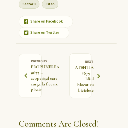
Sector 3
Titan
Share on Facebook
Share on Twitter
PREVIOUS
NEXT
PROPUNEREA
ATENTIA
#677 –
#679 –
acoperișul care
liftul
curge la fiecare
blocat cu
ploaie
biciclete
Comments Are Closed!