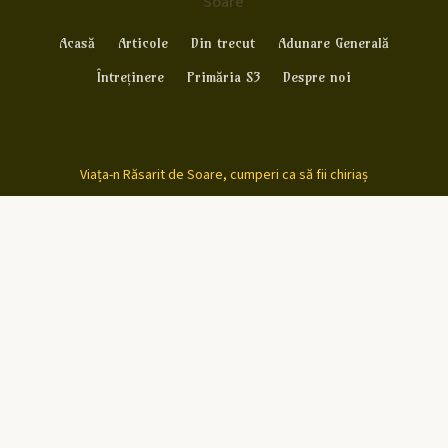
Soare
Acasă
Articole
Din trecut
Adunare Generală
Întreținere
Primăria S3
Despre noi
Viața-n Răsarit de Soare, cumperi ca să fii chiriaș