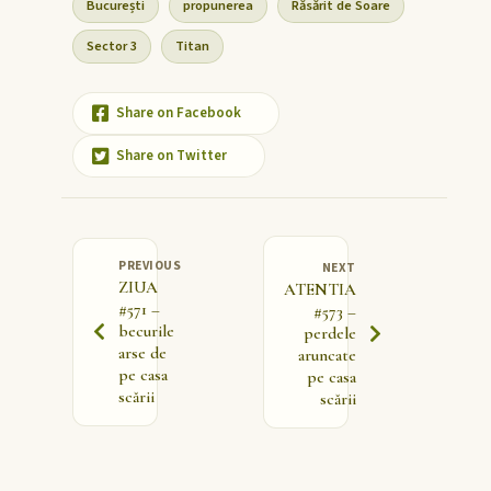
București
propunerea
Răsărit de Soare
Sector 3
Titan
Share on Facebook
Share on Twitter
PREVIOUS
NEXT
ZIUA
ATENTIA
#571 –
#573 –
becurile
perdele
arse de
aruncate
pe casa
pe casa
scării
scării