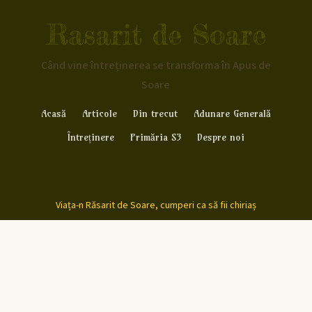
Rasarit de Soare
Când vine întreținerea se transforma în Apus de
Soare
Acasă
Articole
Din trecut
Adunare Generală
Întreținere
Primăria S3
Despre noi
Viața-n Răsarit de Soare, cumperi ca să fii chiriaș